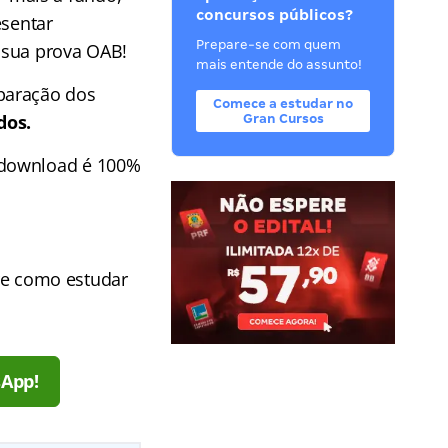
concursos públicos?
esentar
Prepare-se com quem
a sua prova OAB!
mais entende do assunto!
paração dos
Comece a estudar no
dos.
Gran Cursos
 download é 100%
bre como estudar
sApp!