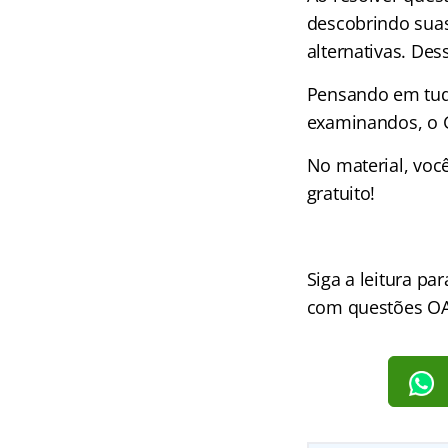
descobrindo suas
alternativas. Des
Pensando em tudo
examinandos, o 
No material, voc
gratuito!
Siga a leitura pa
com questões OA