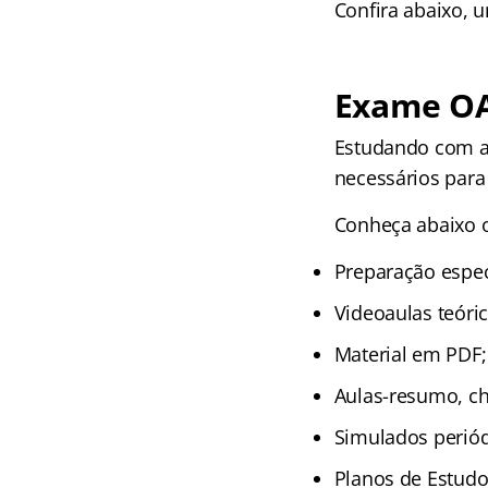
Confira abaixo, 
Exame OA
Estudando com a 
necessários par
Conheça abaixo o
Preparação espec
Videoaulas teóri
Material em PDF;
Aulas-resumo, che
Simulados periód
Planos de Estudos