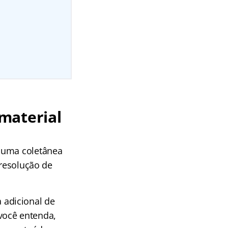
material
e uma coletânea
 resolução de
 adicional de
você entenda,