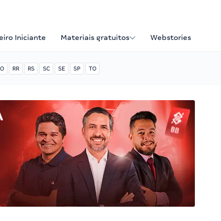
iro Iniciante
Materiais gratuitos
Webstories
O
RR
RS
SC
SE
SP
TO