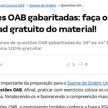
ran Cursos OAB
››
Exame de Ordem
››
Questões OAB gabaritadas: faça o download gratuito do material!
s OAB gabaritadas: faça o
d gratuito do material!
tânea de questões OAB gabaritadas do 38° ao 44°
ira 100% gratuita!
1
0
25
 importante da preparação para o
Exame de Ordem Un
stões OAB
. Afinal, praticar com exercícios coloca os
ica, fortalecendo-os e favorecendo a compreensão mais
stões OAB, o examinando também conhece a banca FGV