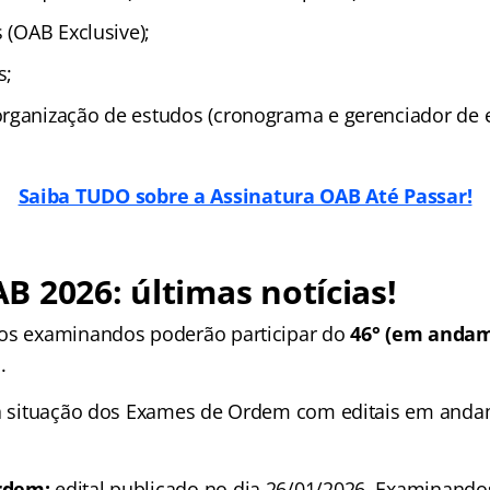
s (OAB Exclusive);
s;
rganização de estudos (cronograma e gerenciador de e
Saiba TUDO sobre a Assinatura OAB Até Passar!
 2026: últimas notícias!
 os examinandos poderão participar do
46° (em andame
.
 a situação dos Exames de Ordem com editais em and
rdem:
edital publicado no dia 26/01/2026. Examinand