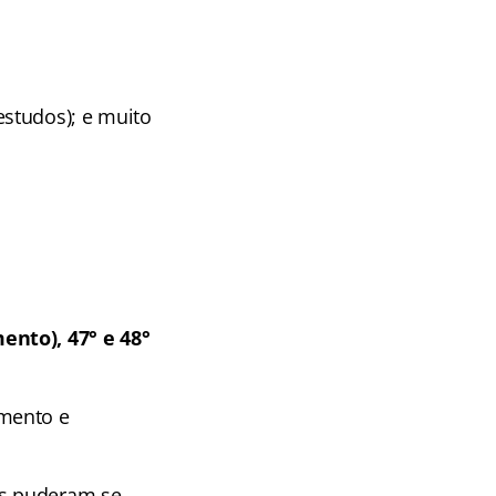
studos); e muito
nto), 47° e 48°
amento e
os puderam se