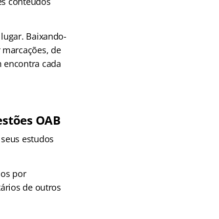
tes conteúdos
lugar. Baixando-
r marcações, de
m encontra cada
estões OAB
 seus estudos
dos por
ários de outros