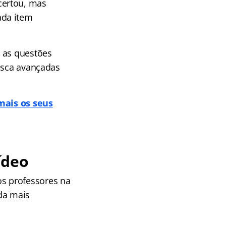
certou, mas
ada item
a as questões
busca avançadas
mais os seus
ídeo
s professores na
da mais