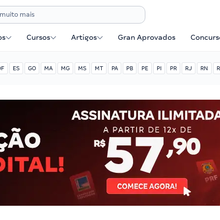
os
Cursos
Artigos
Gran Aprovados
Concurse
DF
ES
GO
MA
MG
MS
MT
PA
PB
PE
PI
PR
RJ
RN
R