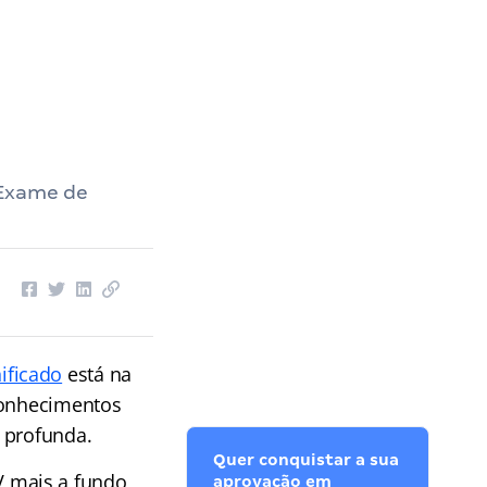
 Exame de
ificado
está na
 conhecimentos
 profunda.
Quer conquistar a sua
 mais a fundo,
aprovação em