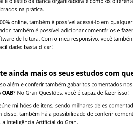
al é o estilo da banca organizadora e como os diferen
rados na prática.
00% online, também é possível acessá-lo em qualquer 
dor, também é possível adicionar comentários e faze
tware de leitura. Com o meu responsivo, você també
cilidade: basta clicar!
e ainda mais os seus estudos com qu
sso além e conferir também gabaritos comentados nos
s OAB
? No Gran Questões, você é capaz de fazer isso!
reúne milhões de itens, sendo milhares deles comenta
m disso, também há a possibilidade de conferir coment
a Inteligência Artificial do Gran.