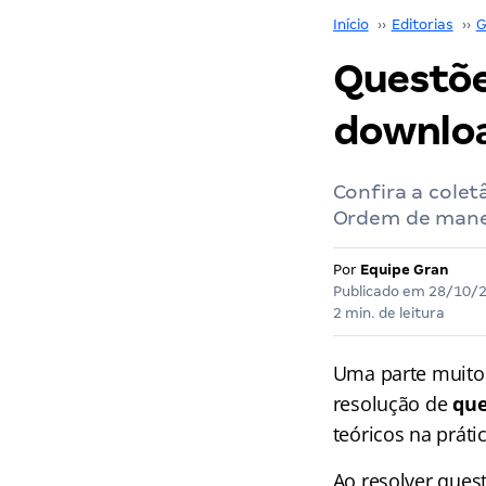
Início
››
Editorias
››
G
Questõe
downloa
Confira a cole
Ordem de mane
Por
Equipe Gran
Publicado em
28/10/
2 min. de leitura
Uma parte muito
resolução de
que
teóricos na prát
Ao resolver que