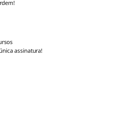
Ordem!
ursos
nica assinatura!