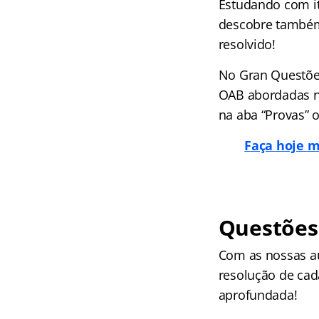
Estudando com i
descobre também
resolvido!
No Gran Questões
OAB abordadas no
na aba “Provas” 
Faça hoje m
Questões
Com as nossas a
resolução de cad
aprofundada!