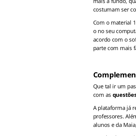
mais a fundo, qu
costumam ser cob
Com o material 1
o no seu computa
acordo com o sof
parte com mais fa
Complement
Que tal ir um pa
com as
questõe
A plataforma já 
professores. Alé
alunos e da Maia, 