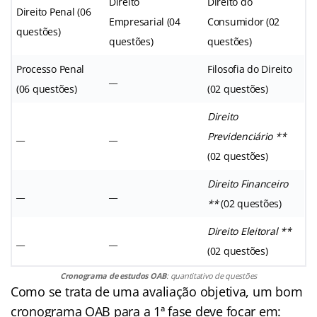
Direito
Direito do
Direito Penal (06
Empresarial (04
Consumidor (02
questões)
questões)
questões)
Processo Penal
Filosofia do Direito
__
(06 questões)
(02 questões)
Direito
__
__
Previdenciário **
(02 questões)
Direito Financeiro
__
__
**
(02 questões)
Direito Eleitoral **
__
__
(02 questões)
Cronograma de estudos OAB
: quantitativo de questões
Como se trata de uma avaliação objetiva, um bom
cronograma OAB para a 1ª fase deve focar em: