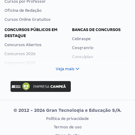
Cursos por Professor
Oficina de Redação
Cursos Online Gratuitos
CONCURSOS PÚBLICOS EM
BANCAS DE CONCURSOS
DESTAQUE
Cebraspe
Concursos Abertos
Cesgranrio
Concursos 2026
Consulplan
Concursos 2025
FCC
Veja mais
Concurso Nacional Unificado
FGV
Concurso Ibama
Idecan
Concurso MPU
Selecon
Editais publicados
Uniase
© 2012 - 2026 Gran Tecnologia e Educação S/A.
Vunesp
Política de privacidade
CONCURSOS POR PROFISSÃO
EXAME DE ORDEM
Termos de uso
Concursos Administrativos
OAB