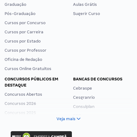
Graduação
Aulas Grátis
Pós-Graduação
Sugerir Curso
Cursos por Concurso
Cursos por Carreira
Cursos por Estado
Cursos por Professor
Oficina de Redação
Cursos Online Gratuitos
CONCURSOS PÚBLICOS EM
BANCAS DE CONCURSOS
DESTAQUE
Cebraspe
Concursos Abertos
Cesgranrio
Concursos 2026
Consulplan
Concursos 2025
FCC
Veja mais
Concurso Nacional Unificado
FGV
Concurso Ibama
Idecan