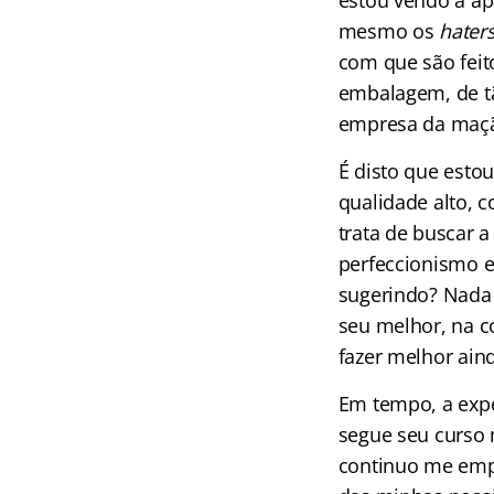
estou vendo a apa
mesmo os
hater
com que são feit
embalagem, de tã
empresa da maçã
É disto que esto
qualidade alto, 
trata de buscar a
perfeccionismo e
sugerindo? Nada 
seu melhor, na c
fazer melhor aind
Em tempo, a exp
segue seu curso
continuo me emp