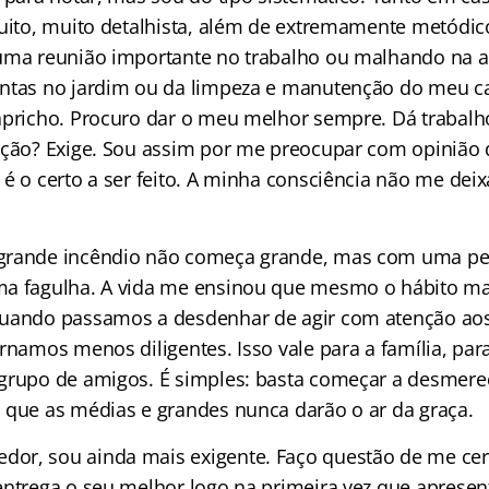
muito, muito detalhista, além de extremamente metódico
 uma reunião importante no trabalho ou malhando na 
ntas no jardim ou da limpeza e manutenção do meu c
apricho. Procuro dar o meu melhor sempre. Dá trabalh
ação? Exige. Sou assim por me preocupar com opinião 
é o certo a ser feito. A minha consciência não me deix
grande incêndio não começa grande, mas com uma peq
ma fagulha. A vida me ensinou que mesmo o hábito ma
quando passamos a desdenhar de agir com atenção a
rnamos menos diligentes. Isso vale para a família, para 
grupo de amigos. É simples: basta começar a desmere
 que as médias e grandes nunca darão o ar da graça.
or, sou ainda mais exigente. Faço questão de me cer
entrega o seu melhor logo na primeira vez que apresen