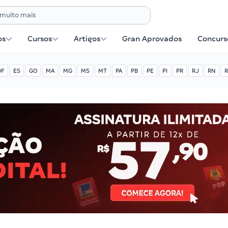
os
Cursos
Artigos
Gran Aprovados
Concurse
DF
ES
GO
MA
MG
MS
MT
PA
PB
PE
PI
PR
RJ
RN
R