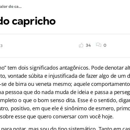
O valor do capricho
do capricho
34
0
23
ho” tem dois significados antagônicos. Pode denotar al
, vontade súbita e injustificada de fazer algo de um d
a-se de birra ou veneta mesmo; aquele comportament
pessoa que do nada muda de ideia e passa a persegui
mpleto o que o bom senso dita. Esse é o sentido, dig
tro, positivo, em que ele é sinônimo de esmero, primo
 sobre esse que quero conversar com você hoje.
u para notar, mas sou do tipo sistemático. Tanto em c