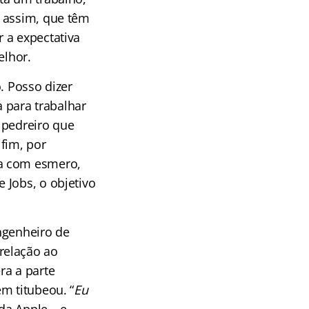
s assim, que têm
 a expectativa
elhor.
. Posso dizer
a para trabalhar
 pedreiro que
fim, por
ha com esmero,
 Jobs, o objetivo
ngenheiro de
relação ao
ra a parte
m titubeou. “
Eu