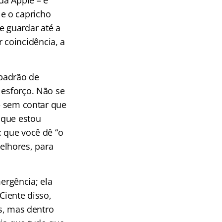
da Apple – e
e o capricho
 guardar até a
 coincidência, a
 padrão de
 esforço. Não se
 – sem contar que
 que estou
: que você dê “o
elhores, para
rgência; ela
iente disso,
, mas dentro