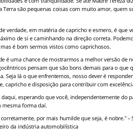
bilidades e com tranquilidade. Se até Madre Tereza di
a Terra são pequenas coisas com muito amor, quem s
de verdade, em matéria de capricho e esmero, é que vo
áximo de si e caminhando na direção correta. Podemo
o, mas é bom sermos vistos como caprichosos.
de é uma chance de mostrarmos a melhor versão de 
gocêntricos pensam que são bons demais para o que q
ija. Seja lá o que enfrentemos, nosso dever é responde
e, capricho e disposição para contribuir com excelênci
 daqui, esperando que você, independentemente do pa
a mesma forma daí.
 corretamente, por mais humilde que seja, é nobre.” – 
eiro da indústria automobilística