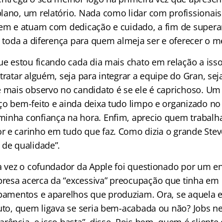
lano, um relatório. Nada como lidar com profissionai
zem e atuam com dedicação e cuidado, a fim de superar
z toda a diferença para quem almeja ser e oferecer o m
ue estou ficando cada dia mais chato em relação a isso
tratar alguém, seja para integrar a equipe do Gran, sej
e mais observo no candidato é se ele é caprichoso. Um
ço bem-feito e ainda deixa tudo limpo e organizado no 
inha confiança na hora. Enfim, aprecio quem trabal
 e carinho em tudo que faz. Como dizia o grande Steve
 de qualidade”.
ta vez o cofundador da Apple foi questionado por um e
esa acerca da “excessiva” preocupação que tinha em 
ipamentos e aparelhos que produziam. Ora, se aquela e
duto, quem ligava se seria bem-acabada ou não? Jobs ne