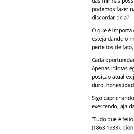
das minhas possi
podemos fazer n
discordar dela?
O que é importa 
esteja dando o m
perfeitos de fat
Cada oportunida
Apenas idiotas e
posição atual ex
duro, honestidad
Sigo caprichando
exercendo, aja d
“Tudo que é feito
(1863-1933), pion