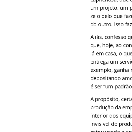
um projeto, um p
zelo pelo que fa
do outro. Isso fa
Aliás, confesso q
que, hoje, ao con
lá em casa, o qu
entrega um servi
exemplo, ganha m
depositando amor
é ser “um padrão
A propósito, cer
produção da empr
interior dos equ
invisível do pro