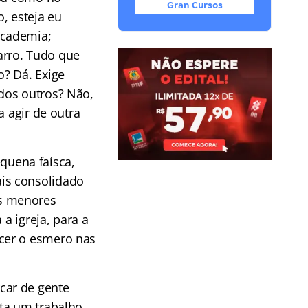
Gran Cursos
, esteja eu
academia;
arro. Tudo que
o? Dá. Exige
dos outros? Não,
a agir de outra
uena faísca,
is consolidado
os menores
a igreja, para a
cer o esmero nas
car de gente
ta um trabalho,