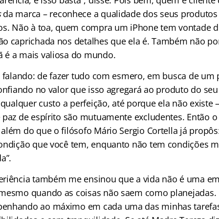
rência, e isso basta”, disse. Pois bem, quem é cliente 
s
da marca – reconhece a qualidade dos seus produtos 
os. Não à toa, quem compra um iPhone tem vontade de
o caprichada nos detalhes que ela é. Também não por
 é a mais valiosa do mundo.
u falando: de fazer tudo com esmero, em busca de um
confiando no valor que isso agregará ao produto do seu
 qualquer custo a perfeição, até porque ela não existe
 paz de espírito são mutuamente excludentes. Então o
além do que o filósofo Mário Sergio Cortella já propôs
ondição que você tem, enquanto não tem condições m
a”.
eriência também me ensinou que a vida não é uma eme
 mesmo quando as coisas não saem como planejadas. C
enhando ao máximo em cada uma das minhas tarefas