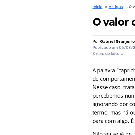
Início
››
Artigos
››
O valor 
Por
Gabriel Granjeiro
Publicado em
06/03/
3 min. de leitura
A palavra “capric
de comportamento
Nesse caso, trat
percebemos numa 
ignorando por co
termo, mas há ou
para com algo. É
Não sei se já de