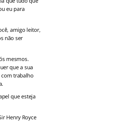
zia que tudo que
ou eu para
cê, amigo leitor,
s não ser
nós mesmos.
uer que a sua
r com trabalho
a.
pel que esteja
Sir Henry Royce