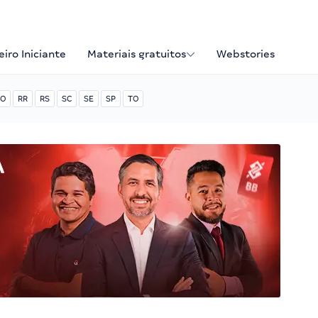
iro Iniciante
Materiais gratuitos
Webstories
O
RR
RS
SC
SE
SP
TO