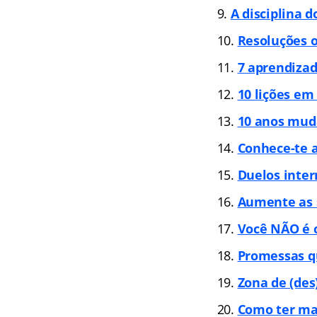
A disciplina d
Resoluções o
7 aprendizad
10 lições em
10 anos muda
Conhece-te 
Duelos in
ter
Aumente as 
Você NÃO é 
Promessas 
Zona de (des
Como ter ma