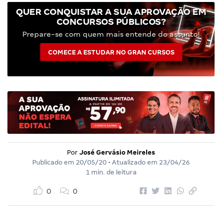
QUER CONQUISTAR A SUA APROVAÇÃO EM
CONCURSOS PÚBLICOS?
Prepare-se com quem mais entende do assunto!
COMECE A ESTUDAR NO GRAN CURSOS
Por
José Gervásio Meireles
Publicado em
20/05/20
• Atualizado em
23/04/26
1 min. de leitura
0
0