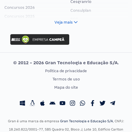
Cesgranrio
Concursos 2026
Consulplan
Concursos 2025
FCC
Veja mais
Concurso Nacional Unificado
FGV
Concurso Ibama
Idecan
Concurso MPU
Selecon
Editais publicados
Uniase
© 2012 - 2026 Gran Tecnologia e Educação S/A.
Vunesp
Política de privacidade
CONCURSOS POR PROFISSÃO
EXAME DE ORDEM
Termos de uso
Concursos Administrativos
OAB
Mapa do site
Concursos Educação
Prova OAB
Concursos Fiscais
Calendário OAB
Concursos Jurídicos
Questões OAB
Concursos Militares
Recursos OAB
Gran é uma marca da empresa
Gran Tecnologia e Educação S/A
, CNPJ:
Concursos Policiais
Exame de Ordem
18.260.822/0001-77, SBS Quadra 02, Bloco J, Lote 10, Edifício Carlton