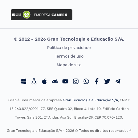
FGV
Concurso Ibama
Idecan
Concurso MPU
Selecon
Editais publicados
Uniase
© 2012 - 2026 Gran Tecnologia e Educação S/A.
Vunesp
Política de privacidade
CONCURSOS POR PROFISSÃO
EXAME DE ORDEM
Termos de uso
Concursos Administrativos
OAB
Mapa do site
Concursos Educação
Prova OAB
Concursos Fiscais
Calendário OAB
Concursos Jurídicos
Questões OAB
Concursos Militares
Recursos OAB
Gran é uma marca da empresa
Gran Tecnologia e Educação S/A
, CNPJ:
Concursos Policiais
Exame de Ordem
18.260.822/0001-77, SBS Quadra 02, Bloco J, Lote 10, Edifício Carlton
Concursos Saúde
Tower, Sala 201, 2º Andar, Asa Sul, Brasília-DF, CEP 70.070-120.
Concursos Tribunais
Gran Tecnologia e Educação S/A - 2026 © Todos os direitos reservados ®
Residência Multiprofissional