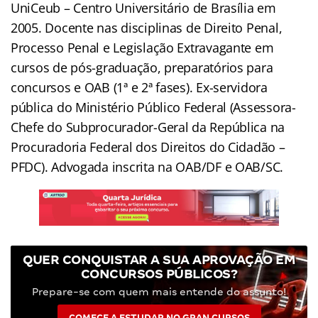
UniCeub – Centro Universitário de Brasília em
2005. Docente nas disciplinas de Direito Penal,
Processo Penal e Legislação Extravagante em
cursos de pós-graduação, preparatórios para
concursos e OAB (1ª e 2ª fases). Ex-servidora
pública do Ministério Público Federal (Assessora-
Chefe do Subprocurador-Geral da República na
Procuradoria Federal dos Direitos do Cidadão –
PFDC). Advogada inscrita na OAB/DF e OAB/SC.
QUER CONQUISTAR A SUA APROVAÇÃO EM
CONCURSOS PÚBLICOS?
Prepare-se com quem mais entende do assunto!
COMECE A ESTUDAR NO GRAN CURSOS