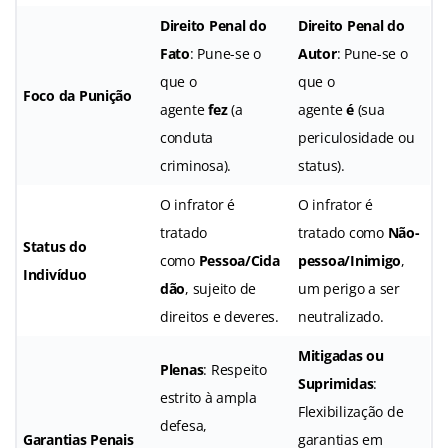
Direito Penal do
Direito Penal do
Fato
: Pune-se o
Autor
: Pune-se o
que o
que o
Foco da Punição
agente
fez
(a
agente
é
(sua
conduta
periculosidade ou
criminosa).
status).
O infrator é
O infrator é
tratado
tratado como
Não-
Status do
como
Pessoa/Cida
pessoa/Inimigo
,
Indivíduo
dão
, sujeito de
um perigo a ser
direitos e deveres.
neutralizado.
Mitigadas ou
Plenas
: Respeito
Suprimidas
:
estrito à ampla
Flexibilização de
defesa,
Garantias Penais
garantias em