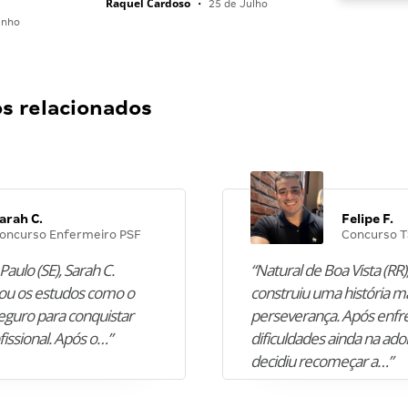
Raquel Cardoso
•
25 de Julho
unho
 relacionados
arah C.
Felipe F.
oncurso Enfermeiro PSF
Concurso T
Paulo (SE), Sarah C.
“Natural de Boa Vista (RR),
u os estudos como o
construiu uma história m
guro para conquistar
perseverança. Após enfr
fissional. Após o…”
dificuldades ainda na ado
decidiu recomeçar a…”