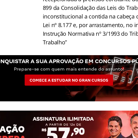
899 da Consolidação das Leis do Tra
inconstitucional a contida na cabeça 
Lei nº 8.177 e, por arrastamento, no in
Instrução Normativa nº 3/1993 do Tri
Trabalho”
NQUISTAR A SUA APROVAÇÃO EM CONCURSOS P
Prepare-se com quem mais entende do assunto!
COMECE A ESTUDAR NO GRAN CURSOS