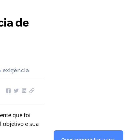
cia de
a exigência
ente que foi
 objetivo e sua
Quer conquistar a sua