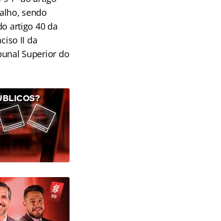
balho, sendo
do artigo 40 da
ciso II da
bunal Superior do
ÚBLICOS?