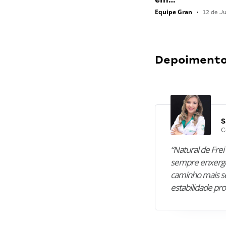
Equipe Gran
•
12 de J
Depoimentos
S
C
“Natural de Frei 
sempre enxergo
caminho mais se
estabilidade pro