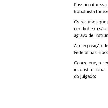
Possui natureza 
trabalhista for e
Os recursos que
em dinheiro são:
agravo de instru
A interposição de
Federal nas hipó
Ocorre que, rece
inconstitucional 
do julgado: