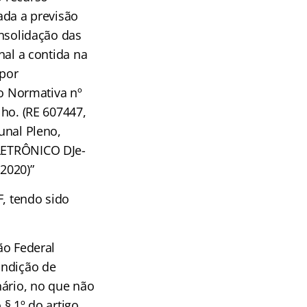
ada a previsão
onsolidação das
nal a contida na
 por
ão Normativa nº
lho. (RE 607447,
unal Pleno,
LETRÔNICO DJe-
2020)”
, tendo sido
ão Federal
ondição de
nário, no que não
§ 1º do artigo