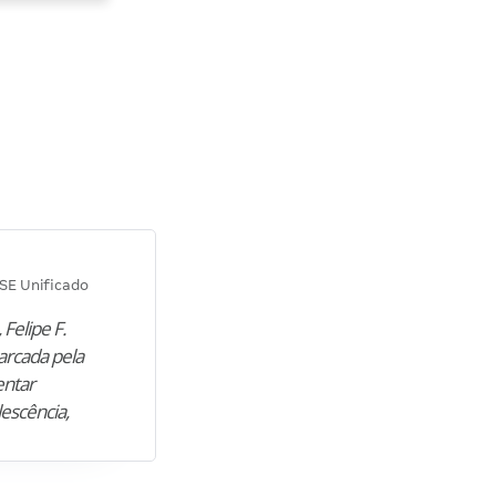
Diana M.
SE Unificado
Concurso SEPLAG CE
 Felipe F.
“Natural de Juazeiro do Norte (CE),
arcada pela
M. encontrou nos estudos o cami
entar
para construir uma nova fase da vi
lescência,
profissional. Após…”