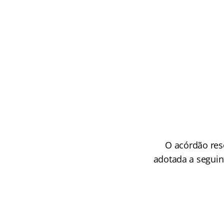
O acórdão resol
adotada a seguint