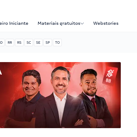
iro Iniciante
Materiais gratuitos
Webstories
O
RR
RS
SC
SE
SP
TO