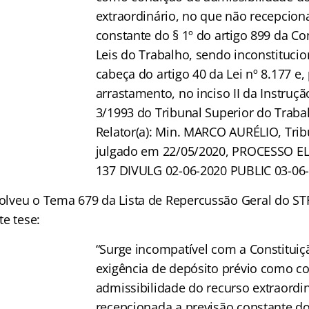
extraordinário, no que não recepcion
constante do § 1º do artigo 899 da C
Leis do Trabalho, sendo inconstitucio
cabeça do artigo 40 da Lei nº 8.177 e,
arrastamento, no inciso II da Instruç
3/1993 do Tribunal Superior do Traba
Relator(a): Min. MARCO AURÉLIO, Trib
julgado em 22/05/2020, PROCESSO E
137 DIVULG 02-06-2020 PUBLIC 03-06-
veu o Tema 679 da Lista de Repercussão Geral do STF
e tese:
“Surge incompatível com a Constituiç
exigência de depósito prévio como c
admissibilidade do recurso extraordi
recepcionada a previsão constante do 