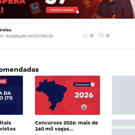
ireles
0
0
20
• Atualizado em
07/05/26
ecomendadas
itais
Concursos 2026: mais de
vistos
160 mil vagas…