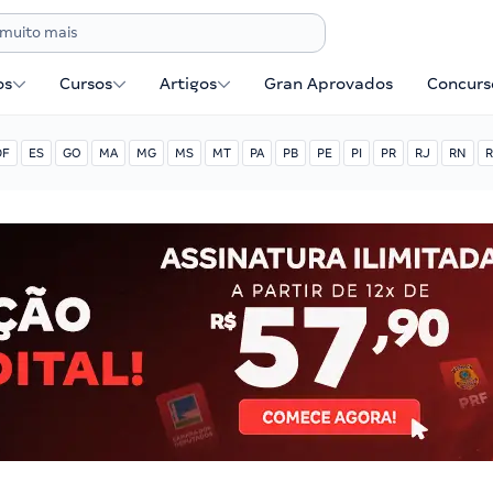
os
Cursos
Artigos
Gran Aprovados
Concurse
DF
ES
GO
MA
MG
MS
MT
PA
PB
PE
PI
PR
RJ
RN
R