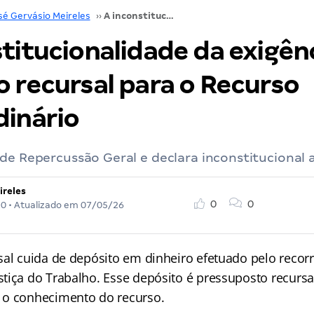
sé Gervásio Meireles
››
A inconstitucionalidade da exigência de depósito recursal para o Recurso Extraordinário
titucionalidade da exigên
o recursal para o Recurso
dinário
de Repercussão Geral e declara inconstitucional 
ireles
0
0
20
• Atualizado em
07/05/26
sal cuida de depósito em dinheiro efetuado pelo recorr
tiça do Trabalho. Esse depósito é pressuposto recursal
 o conhecimento do recurso.