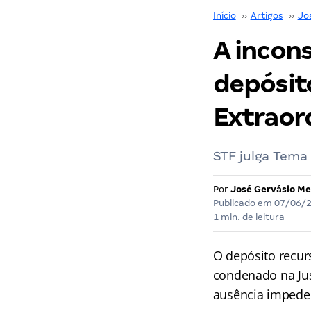
Início
››
Artigos
››
Jo
A incons
depósit
Extraor
STF julga Tema 
Por
José Gervásio Me
Publicado em
07/06/
1 min. de leitura
O depósito recur
condenado na Jus
ausência impede