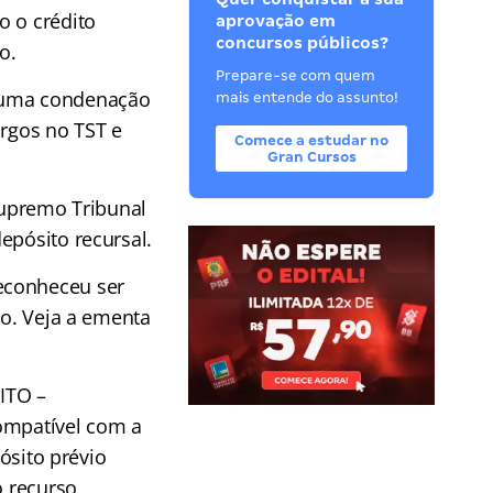
o o crédito
aprovação em
concursos públicos?
o.
Prepare-se com quem
e uma condenação
mais entende do assunto!
argos no TST e
Comece a estudar no
Gran Cursos
 Supremo Tribunal
epósito recursal.
econheceu ser
io. Veja a ementa
ITO –
mpatível com a
ósito prévio
 recurso