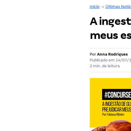
Início
››
Últimas Notíc
A inges
meus e
Por
Anna Rodrigues
Publicado em
14/07/
2 min. de leitura