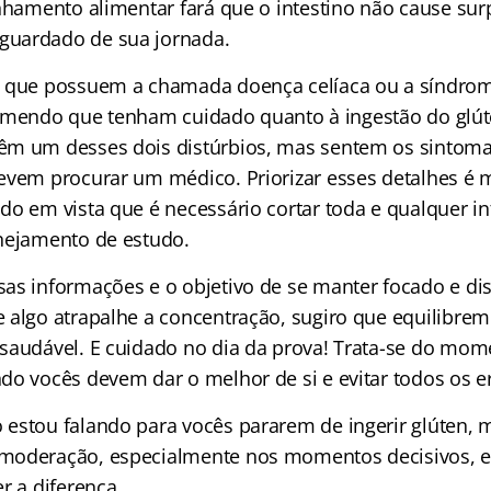
inhamento alimentar fará que o intestino não cause sur
uardado de sua jornada.
 que possuem a chamada doença celíaca ou a síndrom
 recomendo que tenham cuidado quanto à ingestão do glú
êm um desses dois distúrbios, mas sentem os sinto
evem procurar um médico. Priorizar esses detalhes é 
do em vista que é necessário cortar toda e qualquer in
nejamento de estudo.
as informações e o objetivo de se manter focado e di
 algo atrapalhe a concentração, sugiro que equilibrem
saudável. E cuidado no dia da prova! Trata-se do mo
do vocês devem dar o melhor de si e evitar todos os er
estou falando para vocês pararem de ingerir glúten, m
moderação, especialmente nos momentos decisivos, 
r a diferença.