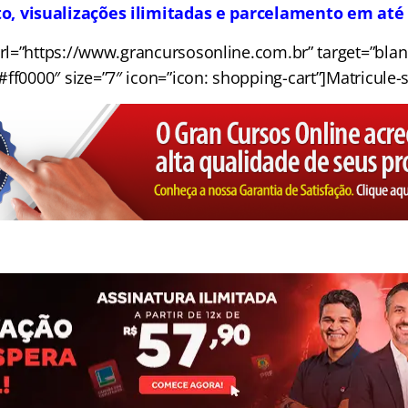
to, visualizações ilimitadas e parcelamento em até
rl=”https://www.grancursosonline.com.br” target=”blank”
ff0000″ size=”7″ icon=”icon: shopping-cart”]Matricule-s