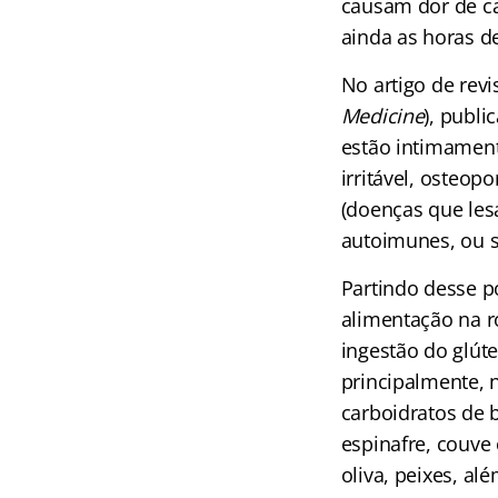
causam dor de c
ainda as horas d
No artigo de revi
Medicine
), publi
estão intimament
irritável, osteo
(doenças que les
autoimunes, ou se
Partindo desse p
alimentação na ro
ingestão do glút
principalmente, 
carboidratos de 
espinafre, couve 
oliva, peixes, al