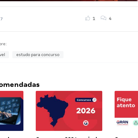
1
4
17
bre:
vel
estudo para concurso
ecomendadas