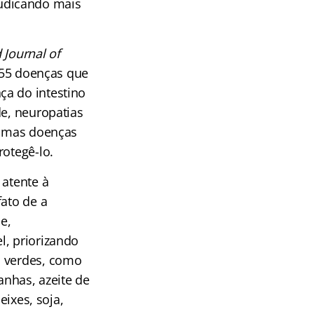
udicando mais
Journal of
s 55 doenças que
ça do intestino
de, neuropatias
ltimas doenças
rotegê-lo.
 atente à
fato de a
e,
l, priorizando
s verdes, como
anhas, azeite de
eixes, soja,