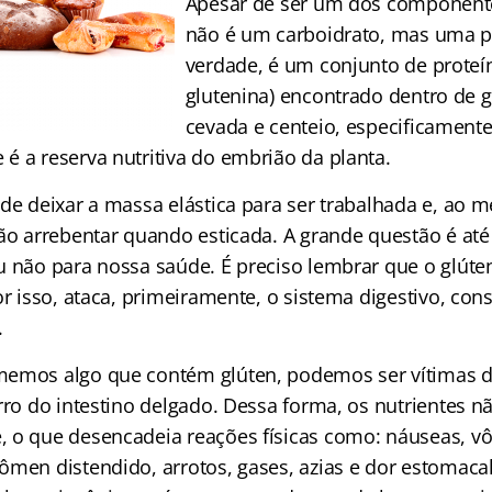
Apesar de ser um dos component
não é um carboidrato, mas uma p
verdade, é um conjunto de proteín
glutenina) encontrado dentro de g
cevada e centeio, especificamente
é a reserva nutritiva do embrião da planta.
 de deixar a massa elástica para ser trabalhada e, ao
não arrebentar quando esticada. A grande questão é at
u não para nossa saúde. É preciso lembrar que o glúte
or isso, ataca, primeiramente, o sistema digestivo, co
.
memos algo que contém glúten, podemos ser vítimas 
rro do intestino delgado. Dessa forma, os nutrientes n
 o que desencadeia reações físicas como: náuseas, vôm
ômen distendido, arrotos, gases, azias e dor estomaca