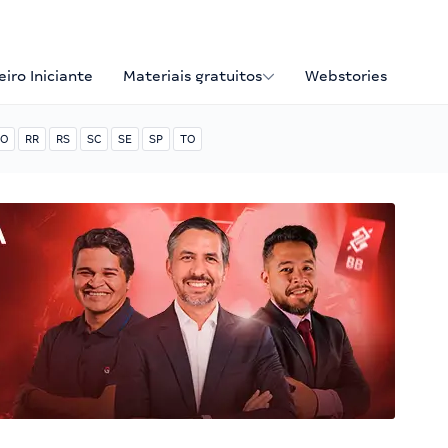
iro Iniciante
Materiais gratuitos
Webstories
O
RR
RS
SC
SE
SP
TO