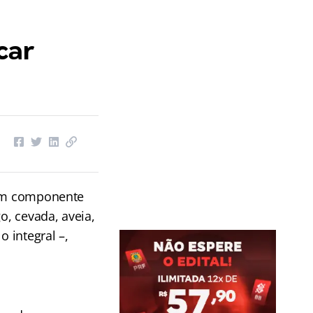
car
 um componente
o, cevada, aveia,
o integral –,