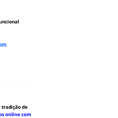
Funcional
com
 tradição de
os online com