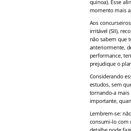
quinoa). Esse al
momento mais ag
Aos concurseiros
irritável (SII),
não sabem que t
anteriormente, d
performance, ten
prejudique o pla
Considerando ess
estudos, sem que
tornando-a mais 
importante, quan
Lembrem-se: não 
consumi-lo com 
detalhe pode faze