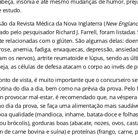
abeça, insônia e até mesmo mudanças de humor, prej
e estudo.
são da Revista Médica da Nova Inglaterra (
New England 
cado pelo pesquisador Richard J. Farrell, foram listada
e relacionadas com o glúten. São algumas delas: doen
porose, anemia, fadiga, enxaquecas, depressão, ansieda
am os nervos), artrite reumatoide e lúpus, sendo as ú
ja, as células de defesa atacam o corpo ao invés de p
onto de vista, é muito importante que o concurseiro se
tina do dia a dia, bem como na prévia da prova. Pelo 
en provocar mal-estar, é recomendado que, na véspera 
no dia da prova, se faça uma alimentação mais saudáve
boa qualidade (mandioca, inhame, batata-doce e folha
ou brócolis), gorduras boas (abacate, nozes, ovos, cast
ém de carne bovina e suína) e proteínas (frango, carne, p