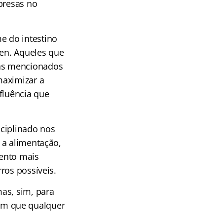
presas no
e do intestino
ten. Aqueles que
mas mencionados
maximizar a
fluência que
sciplinado nos
 a alimentação,
mento mais
ros possíveis.
as, sim, para
em que qualquer