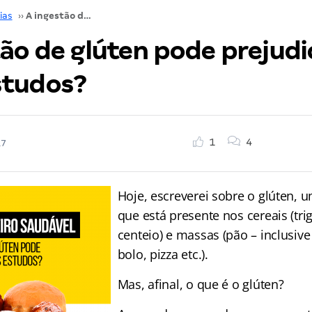
ias
››
A ingestão de glúten pode prejudicar meus estudos?
tão de glúten pode prejudi
studos?
1
4
17
Hoje, escreverei sobre o glúten,
que está presente nos cereais (trig
centeio) e massas (pão – inclusive 
bolo, pizza etc.).
Mas, afinal, o que é o glúten?