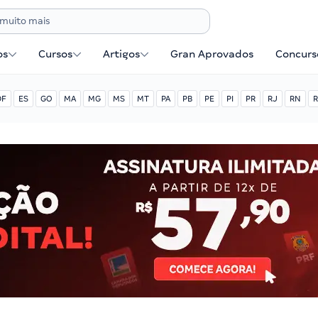
os
Cursos
Artigos
Gran Aprovados
Concurse
DF
ES
GO
MA
MG
MS
MT
PA
PB
PE
PI
PR
RJ
RN
R