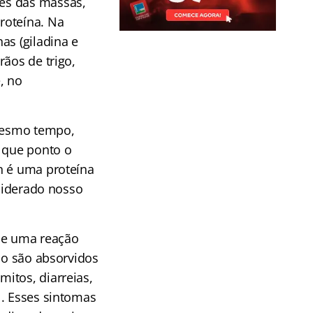
es das massas,
roteína. Na
as (giladina e
rãos de trigo,
, no
 mesmo tempo,
é que ponto o
n é uma proteína
nsiderado nosso
de uma reação
ão são absorvidos
itos, diarreias,
l. Esses sintomas