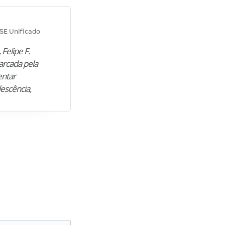
Diana M.
SE Unificado
Concurso SEPLAG CE
 Felipe F.
“Natural de Juazeiro do Norte (CE),
arcada pela
M. encontrou nos estudos o cami
entar
para construir uma nova fase da vi
lescência,
profissional. Após…”