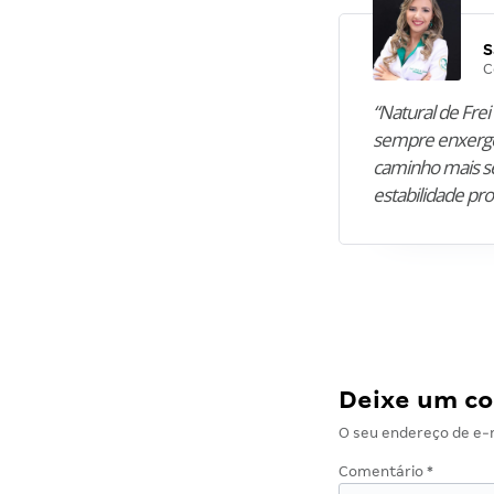
S
C
“Natural de Frei 
sempre enxergo
caminho mais se
estabilidade pro
Deixe um c
O seu endereço de e-m
Comentário
*