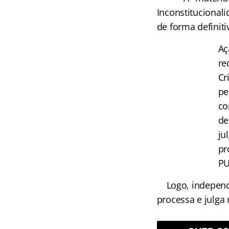
Inconstitucional
de forma definit
Aç
re
Cr
pe
co
de
ju
pr
PU
Logo, independe
processa e julga 