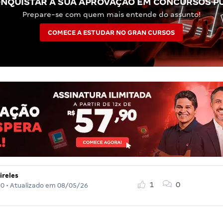
NQUISTAR A SUA APROVAÇÃO EM CONCURSOS P
Prepare-se com quem mais entende do assunto!
COMECE A ESTUDAR NO GRAN CURSOS
ireles
1
0
20
• Atualizado em
08/05/26