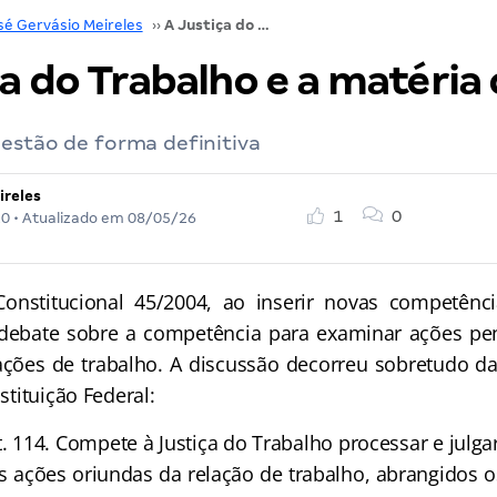
sé Gervásio Meireles
››
A Justiça do Trabalho e a matéria criminal
a do Trabalho e a matéria 
estão de forma definitiva
ireles
1
0
20
• Atualizado em
08/05/26
itucional 45/2004, ao inserir novas competência
 debate sobre a competência para examinar ações pen
ções de trabalho. A discussão decorreu sobretudo d
nstituição Federal:
t. 114. Compete à Justiça do Trabalho processar e julgar
as ações oriundas da relação de trabalho, abrangidos o