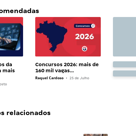
ecomendadas
os da
Concursos 2026: mais de
 mais
160 mil vagas…
Raquel Cardoso
•
25 de Julho
osto
 relacionados