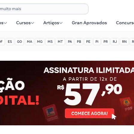
os
Cursos
Artigos
Gran Aprovados
Concurse
DF
ES
GO
MA
MG
MS
MT
PA
PB
PE
PI
PR
RJ
RN
R