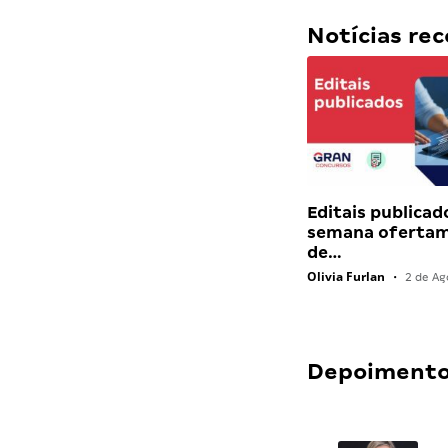
Notícias r
Editais publicad
semana ofertam
de…
Olivia Furlan
•
2 de Ag
Depoimentos