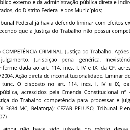
blico externo e da administração pública direta e indi
tados, do Distrito Federal e dos Municípios;
nal Federal já havia deferido liminar com efeitos e
lecendo que a Justiça do Trabalho não possui compet
) COMPETÊNCIA CRIMINAL. Justiça do Trabalho. Ações 
julgamento. Jurisdição penal genérica. Inexistênci
nforme dada ao art. 114, incs. I, IV e IX, da CF, acre
/2004. Ação direta de inconstitucionalidade. Liminar d
 tunc. O disposto no art. 114, incs. I, IV e IX, da
pública, acrescidos pela Emenda Constitucional nº 4
stiça do Trabalho competência para processar e julg
DI 3684 MC, Relator(a): CEZAR PELUSO, Tribunal Plen
07)
da não havia sido julgada no mérito dessa 