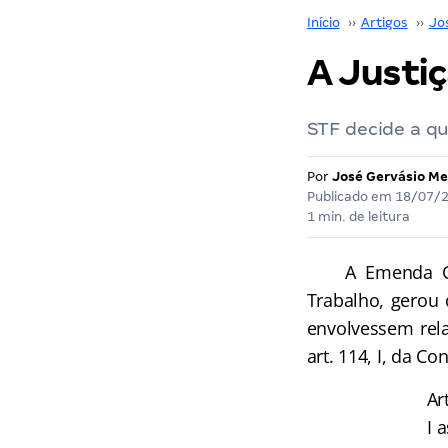
Início
››
Artigos
››
Jo
A Justiç
STF decide a qu
Por
José Gervásio Me
Publicado em
18/07/
1 min. de leitura
A Emenda Const
Trabalho, gerou
envolvessem rela
art. 114, I, da Co
Ar
I 