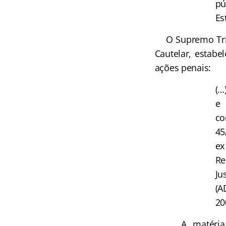
pú
Es
O Supremo Tribu
Cautelar, estabe
ações penais:
(…
e 
co
45
ex
Re
Ju
(A
20
A matéria ain