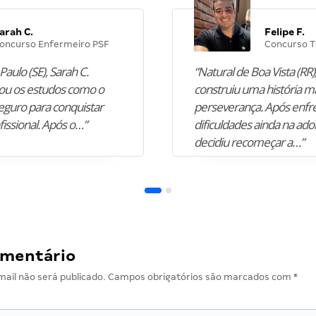
arah C.
Felipe F.
oncurso Enfermeiro PSF
Concurso T
Paulo (SE), Sarah C.
“Natural de Boa Vista (RR),
u os estudos como o
construiu uma história m
guro para conquistar
perseverança. Após enfr
fissional. Após o…”
dificuldades ainda na ado
decidiu recomeçar a…”
omentário
ail não será publicado.
Campos obrigatórios são marcados com
*