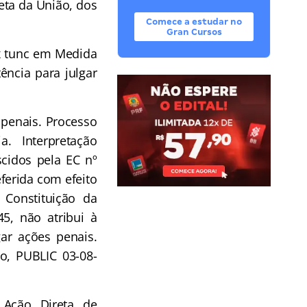
reta da União, dos
Comece a estudar no
Gran Cursos
x tunc em Medida
ência para julgar
penais. Processo
a. Interpretação
scidos pela EC nº
eferida com efeito
 Constituição da
5, não atribui à
ar ações penais.
o, PUBLIC 03-08-
Ação Direta de