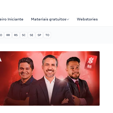
iro Iniciante
Materiais gratuitos
Webstories
O
RR
RS
SC
SE
SP
TO