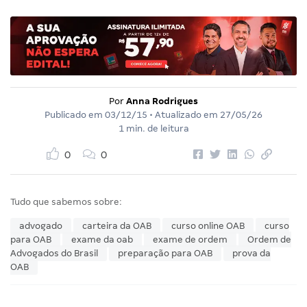
Por
Anna Rodrigues
Publicado em
03/12/15
• Atualizado em
27/05/26
1 min. de leitura
0
0
Tudo que sabemos sobre:
advogado
carteira da OAB
curso online OAB
curso
para OAB
exame da oab
exame de ordem
Ordem de
Advogados do Brasil
preparação para OAB
prova da
OAB