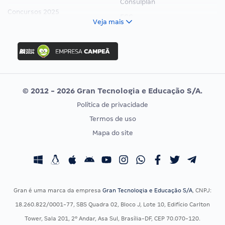
Consulplan
Concursos 2025
FCC
Veja mais
Concurso Nacional Unificado
FGV
Concurso Ibama
Idecan
Concurso MPU
Selecon
Editais publicados
Uniase
© 2012 - 2026 Gran Tecnologia e Educação S/A.
Vunesp
Política de privacidade
CONCURSOS POR PROFISSÃO
EXAME DE ORDEM
Termos de uso
Concursos Administrativos
OAB
Mapa do site
Concursos Educação
Prova OAB
Concursos Fiscais
Calendário OAB
Concursos Jurídicos
Questões OAB
Concursos Militares
Recursos OAB
Gran é uma marca da empresa
Gran Tecnologia e Educação S/A
, CNPJ:
Concursos Policiais
Exame de Ordem
18.260.822/0001-77, SBS Quadra 02, Bloco J, Lote 10, Edifício Carlton
Concursos Saúde
Tower, Sala 201, 2º Andar, Asa Sul, Brasília-DF, CEP 70.070-120.