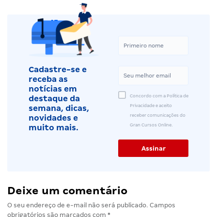
Cadastre-se e
receba as
notícias em
Concordo com a Política de
destaque da
Privacidade e aceito
semana, dicas,
receber comunicações do
novidades e
Gran Cursos Online.
muito mais.
Deixe um comentário
O seu endereço de e-mail não será publicado.
Campos
obrigatórios são marcados com
*