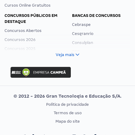
Cursos Online Gratuitos
CONCURSOS PÚBLICOS EM
BANCAS DE CONCURSOS
DESTAQUE
Cebraspe
Concursos Abertos
Cesgranrio
Concursos 2026
Consulplan
Concursos 2025
FCC
Veja mais
Concurso Nacional Unificado
FGV
Concurso Ibama
Idecan
Concurso MPU
Selecon
Editais publicados
Uniase
© 2012 - 2026 Gran Tecnologia e Educação S/A.
Vunesp
Política de privacidade
CONCURSOS POR PROFISSÃO
EXAME DE ORDEM
Termos de uso
Concursos Administrativos
OAB
Mapa do site
Concursos Educação
Prova OAB
Concursos Fiscais
Calendário OAB