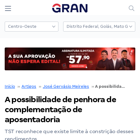
Início
››
Artigos
››
José Gervásio Meireles
››
A possibilidade de penhora de complementação de aposentadoria
A possibilidade de penhora de
complementação de
aposentadoria
TST reconhece que existe limite à constrição desses
rendimentos