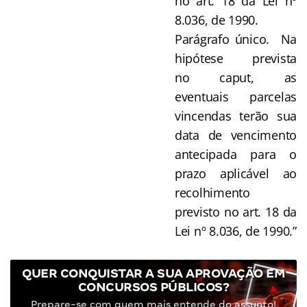
no art. 18 da Lei nº
8.036, de 1990.
Parágrafo único. Na
hipótese prevista
no caput, as
eventuais parcelas
vincendas terão sua
data de vencimento
antecipada para o
prazo aplicável ao
recolhimento
previsto no art. 18 da
Lei nº 8.036, de 1990.”
QUER CONQUISTAR A SUA APROVAÇÃO EM
CONCURSOS PÚBLICOS?
Prepare-se com quem mais entende do assunto!