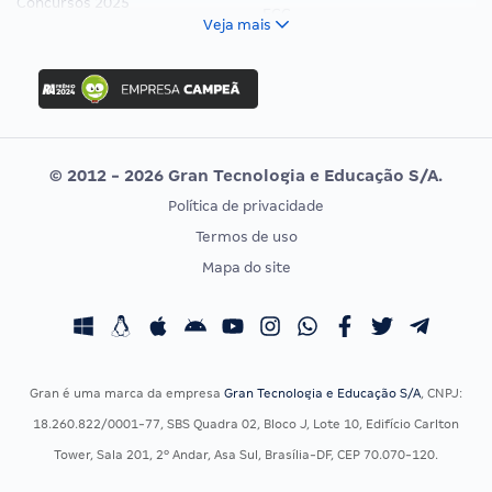
Concursos 2025
FCC
Veja mais
Concurso Nacional Unificado
FGV
Concurso Ibama
Idecan
Concurso MPU
Selecon
Editais publicados
Uniase
© 2012 - 2026 Gran Tecnologia e Educação S/A.
Vunesp
Política de privacidade
CONCURSOS POR PROFISSÃO
EXAME DE ORDEM
Termos de uso
Concursos Administrativos
OAB
Mapa do site
Concursos Educação
Prova OAB
Concursos Fiscais
Calendário OAB
Concursos Jurídicos
Questões OAB
Concursos Militares
Recursos OAB
Gran é uma marca da empresa
Gran Tecnologia e Educação S/A
, CNPJ:
Concursos Policiais
Exame de Ordem
18.260.822/0001-77, SBS Quadra 02, Bloco J, Lote 10, Edifício Carlton
Concursos Saúde
Tower, Sala 201, 2º Andar, Asa Sul, Brasília-DF, CEP 70.070-120.
Concursos Tribunais