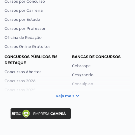
Cursos por Concurso
Cursos por Carreira
Cursos por Estado
Cursos por Professor
Oficina de Redação
Cursos Online Gratuitos
CONCURSOS PÚBLICOS EM
BANCAS DE CONCURSOS
DESTAQUE
Cebraspe
Concursos Abertos
Cesgranrio
Concursos 2026
Consulplan
Concursos 2025
FCC
Veja mais
Concurso Nacional Unificado
FGV
Concurso Ibama
Idecan
Concurso MPU
Selecon
Editais publicados
Uniase