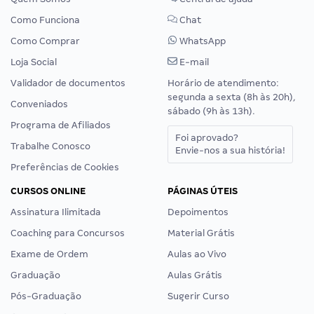
Como Funciona
Chat
Como Comprar
WhatsApp
Loja Social
E-mail
Validador de documentos
Horário de atendimento:
segunda a sexta (8h às 20h),
Conveniados
sábado (9h às 13h).
Programa de Afiliados
Foi aprovado?
Trabalhe Conosco
Envie-nos a sua história!
Preferências de Cookies
CURSOS ONLINE
PÁGINAS ÚTEIS
Assinatura Ilimitada
Depoimentos
Coaching para Concursos
Material Grátis
Exame de Ordem
Aulas ao Vivo
Graduação
Aulas Grátis
Pós-Graduação
Sugerir Curso