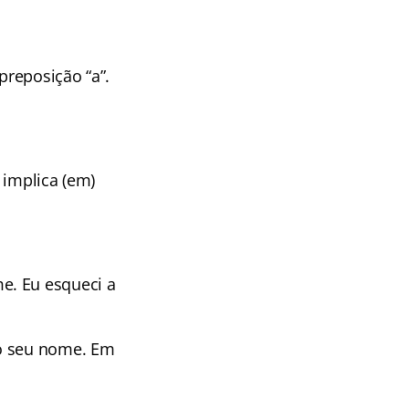
preposição “a”.
 implica (em)
e. Eu esqueci a
do seu nome. Em