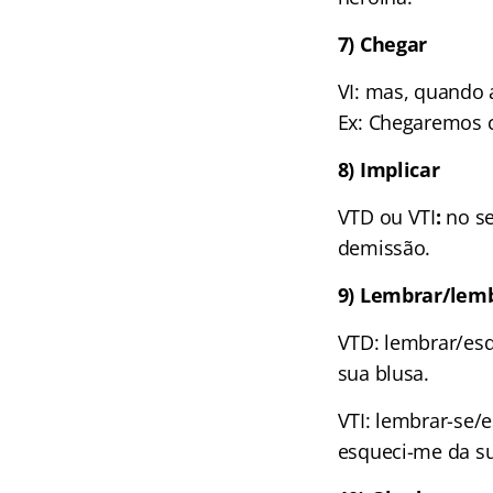
7) Chegar
VI: mas, quando 
Ex: Chegaremos c
8) Implicar
VTD ou VTI
:
no se
demissão.
9) Lembrar/lemb
VTD: lembrar/esq
sua blusa.
VTI: lembrar-se/
esqueci-me da su