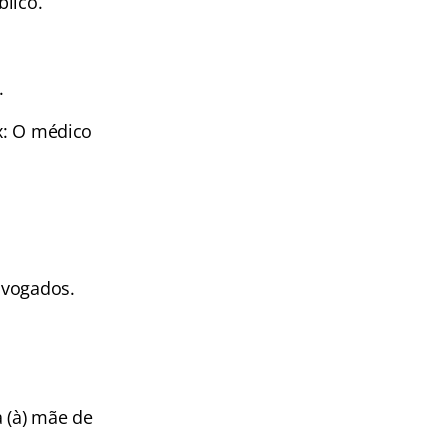
blico.
.
Ex: O médico
advogados.
a (à) mãe de