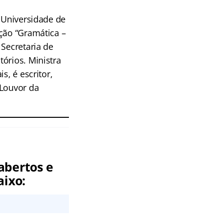
a Universidade de
ção “Gramática –
 Secretaria de
órios. Ministra
s, é escritor,
 Louvor da
abertos e
aixo: