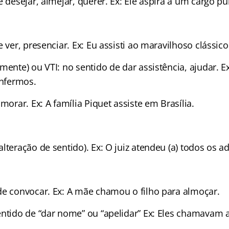
e desejar, almejar, querer. Ex: Ele aspira a um cargo pú
e ver, presenciar. Ex: Eu assisti ao maravilhoso clássico
mente) ou VTI: no sentido de dar assistência, ajudar. 
enfermos.
 morar. Ex: A família Piquet assiste em Brasília.
lteração de sentido). Ex: O juiz atendeu (a) todos os 
de convocar. Ex: A mãe chamou o filho para almoçar.
entido de “dar nome” ou “apelidar” Ex: Eles chamavam 