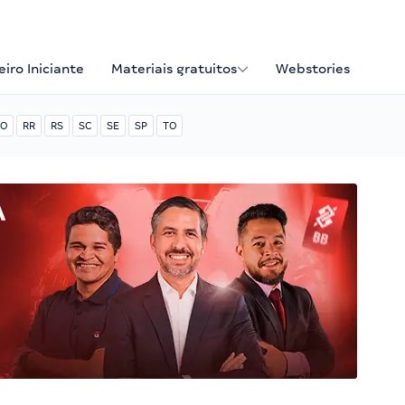
iro Iniciante
Materiais gratuitos
Webstories
O
RR
RS
SC
SE
SP
TO