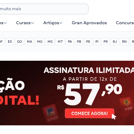
os
Cursos
Artigos
Gran Aprovados
Concurse
DF
ES
GO
MA
MG
MS
MT
PA
PB
PE
PI
PR
RJ
RN
R