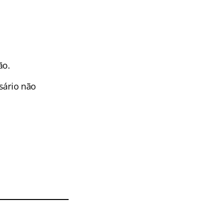
ão.
esário não