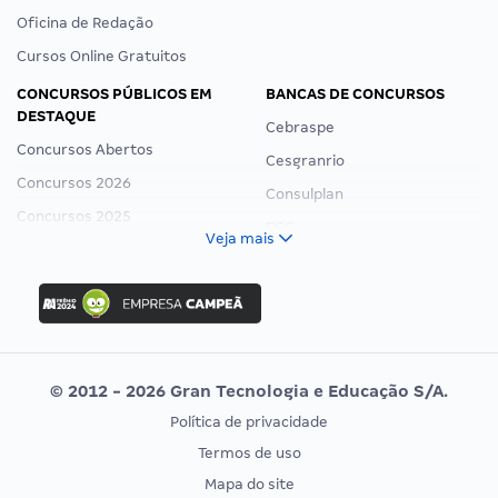
Oficina de Redação
Cursos Online Gratuitos
CONCURSOS PÚBLICOS EM
BANCAS DE CONCURSOS
DESTAQUE
Cebraspe
Concursos Abertos
Cesgranrio
Concursos 2026
Consulplan
Concursos 2025
FCC
Veja mais
Concurso Nacional Unificado
FGV
Concurso Ibama
Idecan
Concurso MPU
Selecon
Editais publicados
Uniase
© 2012 - 2026 Gran Tecnologia e Educação S/A.
Vunesp
Política de privacidade
CONCURSOS POR PROFISSÃO
EXAME DE ORDEM
Termos de uso
Concursos Administrativos
OAB
Mapa do site