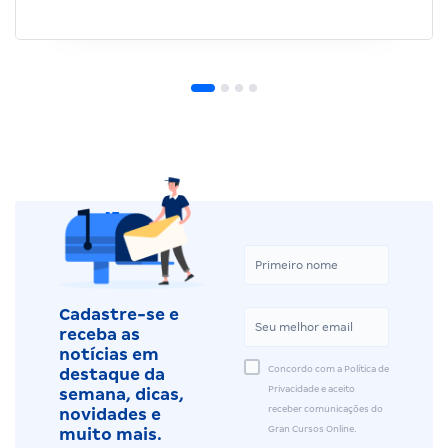
Cadastre-se e
receba as
notícias em
Concordo com a Política de
destaque da
Privacidade e aceito
semana, dicas,
receber comunicações do
novidades e
Gran Cursos Online.
muito mais.