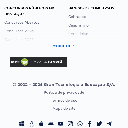
CONCURSOS PÚBLICOS EM
BANCAS DE CONCURSOS
DESTAQUE
Cebraspe
Concursos Abertos
Cesgranrio
Concursos 2026
Consulplan
Concursos 2025
FCC
Veja mais
Concurso Nacional Unificado
FGV
Concurso Ibama
Idecan
Concurso MPU
Selecon
Editais publicados
Uniase
© 2012 - 2026 Gran Tecnologia e Educação S/A.
Vunesp
Política de privacidade
CONCURSOS POR PROFISSÃO
EXAME DE ORDEM
Termos de uso
Concursos Administrativos
OAB
Mapa do site
Concursos Educação
Prova OAB
Concursos Fiscais
Calendário OAB