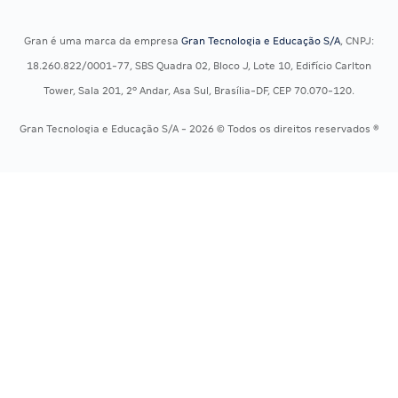
Concursos Jurídicos
Questões OAB
Concursos Militares
Recursos OAB
Gran é uma marca da empresa
Gran Tecnologia e Educação S/A
, CNPJ:
Concursos Policiais
Exame de Ordem
18.260.822/0001-77, SBS Quadra 02, Bloco J, Lote 10, Edifício Carlton
Concursos Saúde
Tower, Sala 201, 2º Andar, Asa Sul, Brasília-DF, CEP 70.070-120.
Concursos Tribunais
Gran Tecnologia e Educação S/A - 2026 © Todos os direitos reservados ®
Residência Multiprofissional