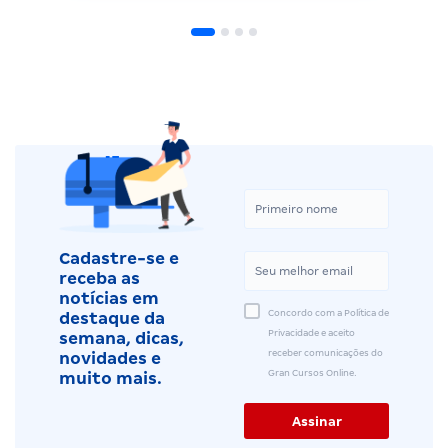
Cadastre-se e
receba as
notícias em
Concordo com a Política de
destaque da
Privacidade e aceito
semana, dicas,
receber comunicações do
novidades e
Gran Cursos Online.
muito mais.