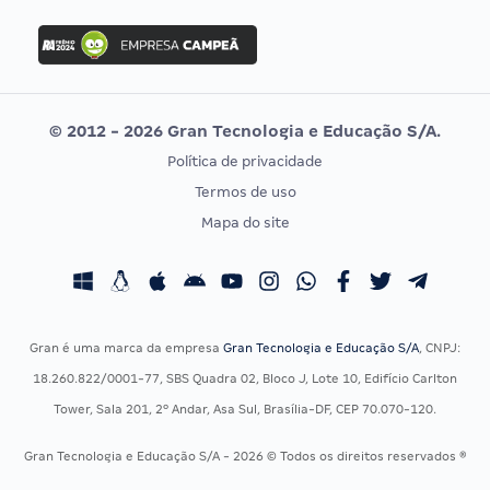
FGV
Concurso Ibama
Idecan
Concurso MPU
Selecon
Editais publicados
Uniase
© 2012 - 2026 Gran Tecnologia e Educação S/A.
Vunesp
Política de privacidade
CONCURSOS POR PROFISSÃO
EXAME DE ORDEM
Termos de uso
Concursos Administrativos
OAB
Mapa do site
Concursos Educação
Prova OAB
Concursos Fiscais
Calendário OAB
Concursos Jurídicos
Questões OAB
Concursos Militares
Recursos OAB
Gran é uma marca da empresa
Gran Tecnologia e Educação S/A
, CNPJ:
Concursos Policiais
Exame de Ordem
18.260.822/0001-77, SBS Quadra 02, Bloco J, Lote 10, Edifício Carlton
Concursos Saúde
Tower, Sala 201, 2º Andar, Asa Sul, Brasília-DF, CEP 70.070-120.
Concursos Tribunais
Gran Tecnologia e Educação S/A - 2026 © Todos os direitos reservados ®
Residência Multiprofissional