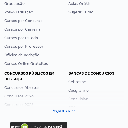
Graduação
Aulas Grátis
Pós-Graduação
Sugerir Curso
Cursos por Concurso
Cursos por Carreira
Cursos por Estado
Cursos por Professor
Oficina de Redação
Cursos Online Gratuitos
CONCURSOS PÚBLICOS EM
BANCAS DE CONCURSOS
DESTAQUE
Cebraspe
Concursos Abertos
Cesgranrio
Concursos 2026
Consulplan
Concursos 2025
FCC
Veja mais
Concurso Nacional Unificado
FGV
Concurso Ibama
Idecan