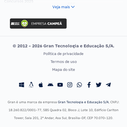
Concursos 2025
FCC
Veja mais
Concurso Nacional Unificado
FGV
Concurso Ibama
Idecan
Concurso MPU
Selecon
Editais publicados
Uniase
© 2012 - 2026 Gran Tecnologia e Educação S/A.
Vunesp
Política de privacidade
CONCURSOS POR PROFISSÃO
EXAME DE ORDEM
Termos de uso
Concursos Administrativos
OAB
Mapa do site
Concursos Educação
Prova OAB
Concursos Fiscais
Calendário OAB
Concursos Jurídicos
Questões OAB
Concursos Militares
Recursos OAB
Gran é uma marca da empresa
Gran Tecnologia e Educação S/A
, CNPJ:
Concursos Policiais
Exame de Ordem
18.260.822/0001-77, SBS Quadra 02, Bloco J, Lote 10, Edifício Carlton
Concursos Saúde
Tower, Sala 201, 2º Andar, Asa Sul, Brasília-DF, CEP 70.070-120.
Concursos Tribunais