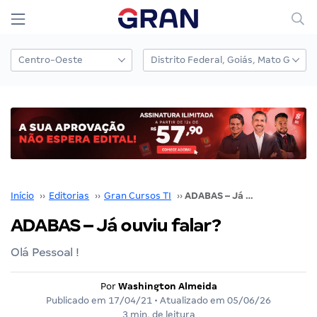
Início
››
Editorias
››
Gran Cursos TI
››
ADABAS – Já ouviu falar?
ADABAS – Já ouviu falar?
Olá Pessoal !
Por
Washington Almeida
Publicado em
17/04/21
• Atualizado em
05/06/26
3 min. de leitura