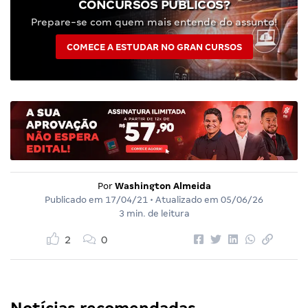
CONCURSOS PÚBLICOS?
Prepare-se com quem mais entende do assunto!
COMECE A ESTUDAR NO GRAN CURSOS
Por
Washington Almeida
Publicado em
17/04/21
• Atualizado em
05/06/26
3 min. de leitura
2
0
Notícias recomendadas