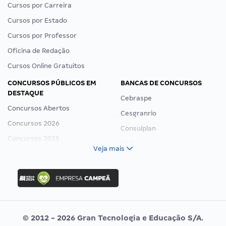
Cursos por Carreira
Cursos por Estado
Cursos por Professor
Oficina de Redação
Cursos Online Gratuitos
CONCURSOS PÚBLICOS EM
BANCAS DE CONCURSOS
DESTAQUE
Cebraspe
Concursos Abertos
Cesgranrio
Concursos 2026
Consulplan
Concursos 2025
FCC
Veja mais
Concurso Nacional Unificado
FGV
Concurso Ibama
Idecan
Concurso MPU
Selecon
Editais publicados
Uniase
© 2012 - 2026 Gran Tecnologia e Educação S/A.
Vunesp