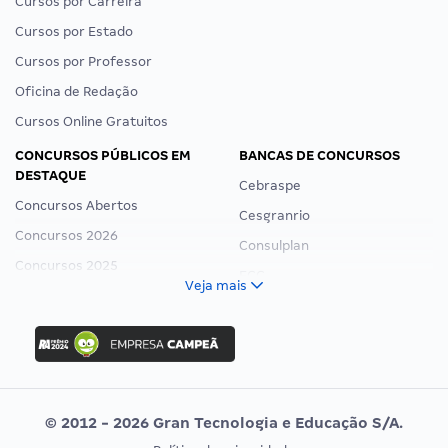
Cursos por Carreira
Cursos por Estado
Cursos por Professor
Oficina de Redação
Cursos Online Gratuitos
CONCURSOS PÚBLICOS EM
BANCAS DE CONCURSOS
DESTAQUE
Cebraspe
Concursos Abertos
Cesgranrio
Concursos 2026
Consulplan
Concursos 2025
FCC
Veja mais
Concurso Nacional Unificado
FGV
Concurso Ibama
Idecan
Concurso MPU
Selecon
Editais publicados
Uniase
© 2012 - 2026 Gran Tecnologia e Educação S/A.
Vunesp