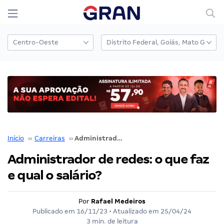
Início
››
Carreiras
››
Administrador de redes: o que faz e qual o salário?
Administrador de redes: o que faz
e qual o salário?
Por
Rafael Medeiros
Publicado em
16/11/23
• Atualizado em
25/04/24
3 min. de leitura