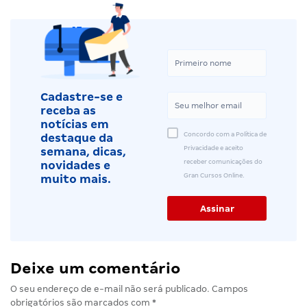
Cadastre-se e
receba as
notícias em
Concordo com a Política de
destaque da
Privacidade e aceito
semana, dicas,
receber comunicações do
novidades e
Gran Cursos Online.
muito mais.
Deixe um comentário
O seu endereço de e-mail não será publicado.
Campos
obrigatórios são marcados com
*