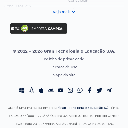
Consulplan
Concursos 2025
FCC
Veja mais
Concurso Nacional Unificado
FGV
Concurso Ibama
Idecan
Concurso MPU
Selecon
Editais publicados
Uniase
© 2012 - 2026 Gran Tecnologia e Educação S/A.
Vunesp
Política de privacidade
CONCURSOS POR PROFISSÃO
EXAME DE ORDEM
Termos de uso
Concursos Administrativos
OAB
Mapa do site
Concursos Educação
Prova OAB
Concursos Fiscais
Calendário OAB
Concursos Jurídicos
Questões OAB
Concursos Militares
Recursos OAB
Gran é uma marca da empresa
Gran Tecnologia e Educação S/A
, CNPJ:
Concursos Policiais
Exame de Ordem
18.260.822/0001-77, SBS Quadra 02, Bloco J, Lote 10, Edifício Carlton
Concursos Saúde
Tower, Sala 201, 2º Andar, Asa Sul, Brasília-DF, CEP 70.070-120.