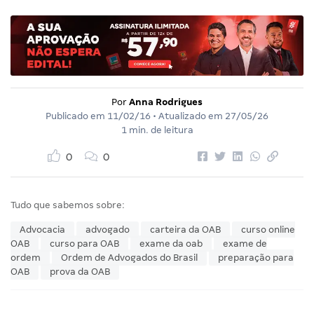
Por
Anna Rodrigues
Publicado em
11/02/16
• Atualizado em
27/05/26
1 min. de leitura
0
0
Tudo que sabemos sobre:
Advocacia
advogado
carteira da OAB
curso online
OAB
curso para OAB
exame da oab
exame de
ordem
Ordem de Advogados do Brasil
preparação para
OAB
prova da OAB