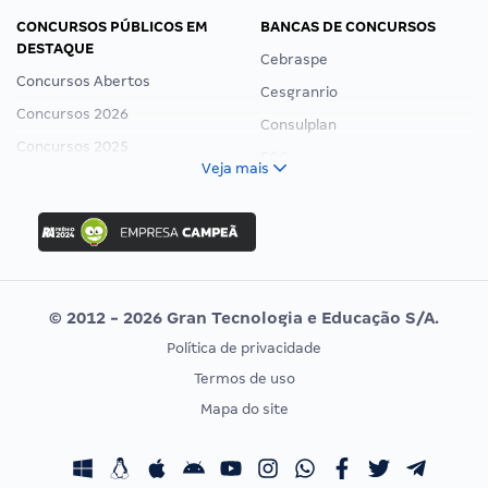
CONCURSOS PÚBLICOS EM
BANCAS DE CONCURSOS
DESTAQUE
Cebraspe
Concursos Abertos
Cesgranrio
Concursos 2026
Consulplan
Concursos 2025
FCC
Veja mais
Concurso Nacional Unificado
FGV
Concurso Ibama
Idecan
Concurso MPU
Selecon
Editais publicados
Uniase
© 2012 - 2026 Gran Tecnologia e Educação S/A.
Vunesp
Política de privacidade
CONCURSOS POR PROFISSÃO
EXAME DE ORDEM
Termos de uso
Concursos Administrativos
OAB
Mapa do site
Concursos Educação
Prova OAB
Concursos Fiscais
Calendário OAB