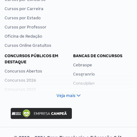
Cursos por Carreira
Cursos por Estado
Cursos por Professor
Oficina de Redação
Cursos Online Gratuitos
CONCURSOS PÚBLICOS EM
BANCAS DE CONCURSOS
DESTAQUE
Cebraspe
Concursos Abertos
Cesgranrio
Concursos 2026
Consulplan
Concursos 2025
FCC
Veja mais
Concurso Nacional Unificado
FGV
Concurso Ibama
Idecan
Concurso MPU
Selecon
Editais publicados
Uniase