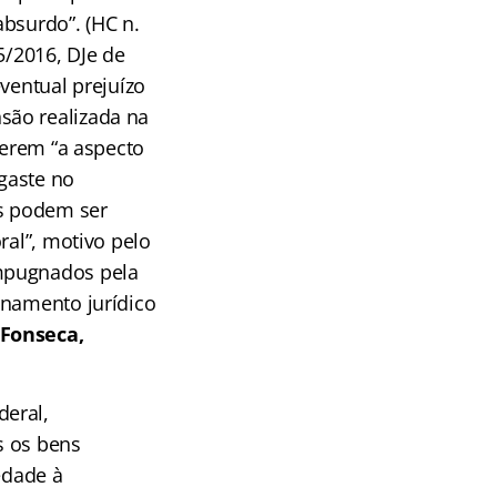
bsurdo”. (HC n.
5/2016, DJe de
ventual prejuízo
são realizada na
ferem “a aspecto
gaste no
as podem ser
ral”, motivo pelo
impugnados pela
enamento jurídico
 Fonseca,
deral,
s os bens
edade à