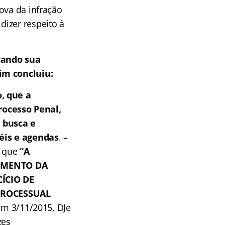
ova da infração
izer respeito à
cando sua
im concluiu:
, que a
Processo Penal,
 busca e
éis e agendas
. –
e que
“A
IMENTO DA
ÍCIO DE
PROCESSUAL
em 3/11/2015, DJe
zes