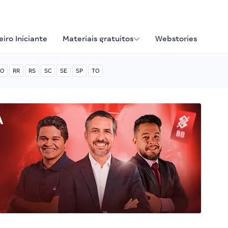
iro Iniciante
Materiais gratuitos
Webstories
O
RR
RS
SC
SE
SP
TO