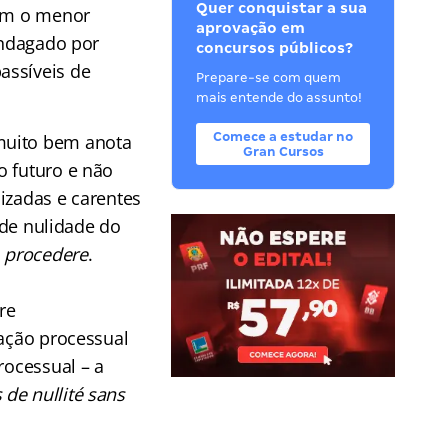
Quer conquistar a sua
zem o menor
aprovação em
indagado por
concursos públicos?
assíveis de
Prepare-se com quem
mais entende do assunto!
Comece a estudar no
muito bem anota
Gran Cursos
o futuro e não
izadas e carentes
 de nulidade do
m
procedere
.
re
lação processual
rocessual – a
 de nullité sans