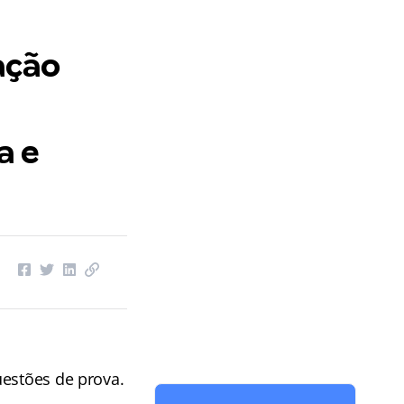
ação
a e
uestões de prova.