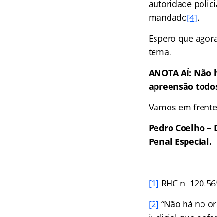
autoridade polic
mandado
[4]
.
Espero que agor
tema.
ANOTA AÍ: Não h
apreensão todos
Vamos em frente
Pedro Coelho – 
Penal Especial.
[1]
RHC n. 120.56
[2]
“Não há no or