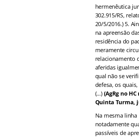
hermenêutica jur
302.915/RS, relat
20/5/2016.) 5. Ai
na apreensão das
residência do pac
meramente circun
relacionamento d
aferidas igualmen
qual não se veri
defesa, os quais
(…)
(AgRg no HC 
Quinta Turma, j
Na mesma linha e
notadamente quan
passíveis de apre