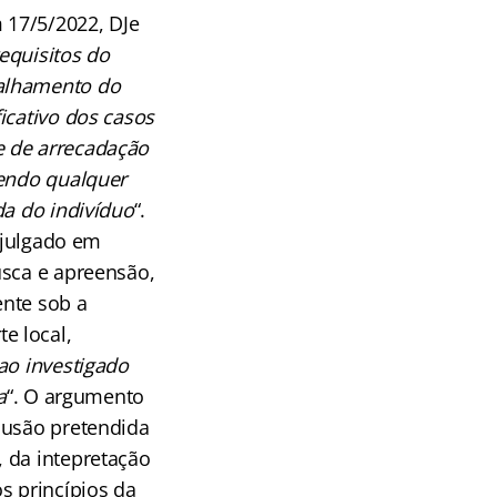
 17/5/2022, DJe
requisitos do
talhamento do
icativo dos casos
e de arrecadação
vendo qualquer
da do indivíduo
“.
, julgado em
usca e apreensão,
ente sob a
e local,
ao investigado
a
“. O argumento
lusão pretendida
 da intepretação
s princípios da