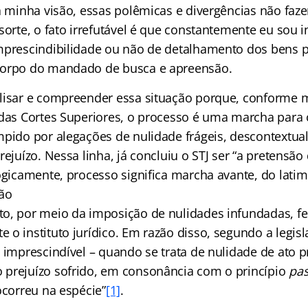
na minha visão, essas polêmicas e divergências não fa
sorte, o fato irrefutável é que constantemente eu sou 
mprescindibilidade ou não de detalhamento dos bens p
corpo do mandado de busca e apreensão.
lisar e compreender essa situação porque, conforme 
 das Cortes Superiores, o processo é uma marcha para 
mpido por alegações de nulidade frágeis, descontextual
rejuízo. Nessa linha, já concluiu o STJ ser “a pretensão
logicamente, processo significa marcha avante, do lati
ção
o, por meio da imposição de nulidades infundadas, fe
 o instituto jurídico. Em razão disso, segundo a legis
 imprescindível – quando se trata de nulidade de ato p
prejuízo sofrido, em consonância com o princípio
pas
ocorreu na espécie”
[1]
.