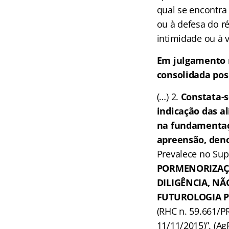
qual se encontra
ou à defesa do r
intimidade ou à v
Em julgamento r
consolidada posi
(…) 2.
Constata-s
indicação das al
na fundamentaç
apreensão, deno
Prevalece no Sup
PORMENORIZAÇÃ
DILIGÊNCIA, NÃ
FUTUROLOGIA P
(RHC n. 59.661/PR
11/11/2015)”. (A