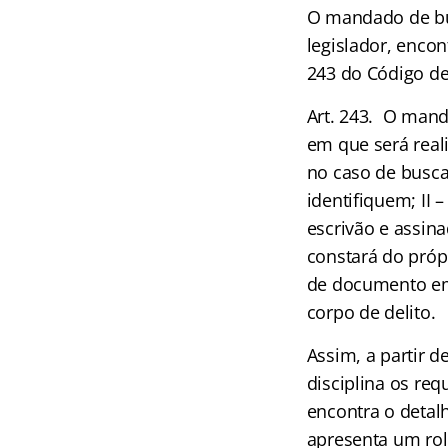
O mandado de bu
legislador, enco
243 do Código de
Art. 243. O manda
em que será real
no caso de busca
identifiquem; II –
escrivão e assina
constará do próp
de documento em
corpo de delito.
Assim, a partir d
disciplina os re
encontra o deta
apresenta um rol