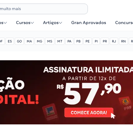
os
Cursos
Artigos
Gran Aprovados
Concurse
DF
ES
GO
MA
MG
MS
MT
PA
PB
PE
PI
PR
RJ
RN
R