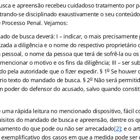
sca e apreensão recebeu cuidadoso tratamento por p
ntrando-se disciplinado exaustivamente o seu conteúdo 
 Processo Penal. Vejamos:
do de busca deverá: I – indicar, o mais precisamente 
izada a diligência e o nome do respectivo proprietário
 pessoal, o nome da pessoa que terá de sofrê-la ou os 
 mencionar o motivo e os fins da diligência; III – ser su
o
do pela autoridade que o fizer expedir. § 1
Se houver 
o
rio texto do mandado de busca. § 2
Não será permiti
 poder do defensor do acusado, salvo quando constit
e uma rápida leitura no mencionado dispositivo, fácil c
quisitos do mandado de busca e apreensão, dentre os q
lhamento do que pode ou não ser arrecadado
[2]
; e o ar
 exemplificativo dos casos em que a medida pode ser