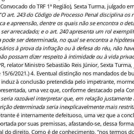
onvocado do TRF 1ª Região), Sexta Turma, julgado em
“
O art. 243 do Código de Processo Penal disciplina os 
 e apreensão, dentre os quais não se encontra o de
ser arrecadado; e o art. 240 apresenta um rol exemplif
pode ser determinada, no qual se encontra a hipótes
sários à prova da infração ou à defesa do réu, não ha
não possam dizer respeito à intimidade ou à vida priva
R, relator Ministro Sebastião Reis Júnior, Sexta Turma
e 15/6/2021.) 4. Eventual distinção nos mandados de b
o induz à conclusão pretendida pelo impetrante, morm
esentada, uma vez que, conforme destacado pela Cort
eria razoável interpretar que, em relação justamente 
trição determinada seria inexplicavelmente mais restrit
etrante é internamente defeituoso, uma vez que a conc
ortada por suas premissas, afastando-se, dessa forma,
nal do direito. Como é de conhecimento, “nos termos do