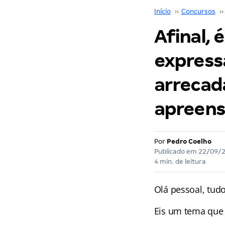
Início
››
Concursos
››
Afinal, 
express
arrecad
apreens
Por
Pedro Coelho
Publicado em
22/09/
4 min. de leitura
Olá pessoal, tudo
Eis um tema que 