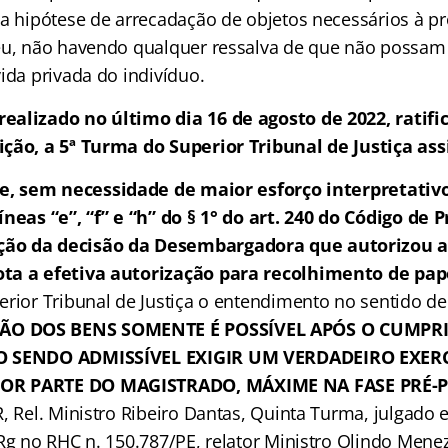
 a hipótese de arrecadação de objetos necessários à pr
éu, não havendo qualquer ressalva de que não possam d
ida privada do indivíduo.
ealizado no último dia 16 de agosto de 2022, ratifi
ção, a 5ª Turma do Superior Tribunal de Justiça ass
e, sem necessidade de maior esforço interpretativo
íneas “e”, “f” e “h” do § 1° do art. 240 do Código de 
ão da decisão da Desembargadora que autorizou a
ta a efetiva autorização para recolhimento de pap
erior Tribunal de Justiça o entendimento no sentido d
O DOS BENS SOMENTE É POSSÍVEL APÓS O CUMPR
O SENDO ADMISSÍVEL EXIGIR UM VERDADEIRO EXERC
OR PARTE DO MAGISTRADO, MÁXIME NA FASE PRÉ-
, Rel. Ministro Ribeiro Dantas, Quinta Turma, julgado 
gRg no RHC n. 150.787/PE, relator Ministro Olindo Mene