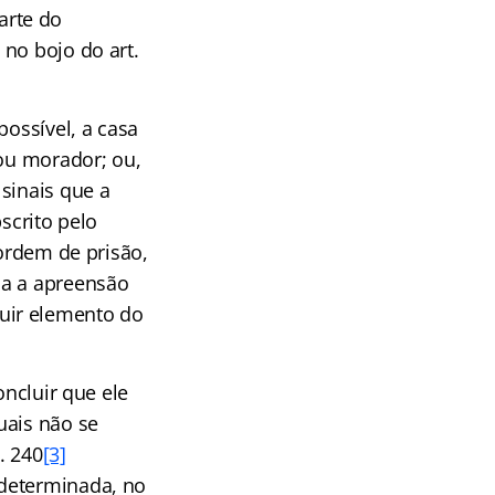
arte do
no bojo do art.
possível, a casa
 ou morador; ou,
sinais que a
bscrito pelo
ordem de prisão,
da a apreensão
uir elemento do
oncluir que ele
uais não se
t. 240
[3]
 determinada, no