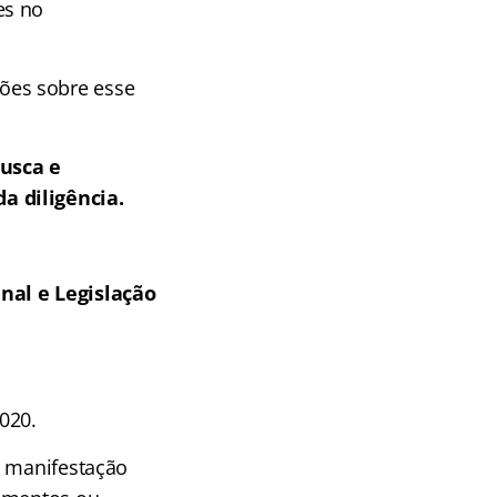
es no
ões sobre esse
usca e
a diligência.
nal e Legislação
020.
a manifestação