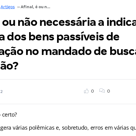
Artigos
››
Afinal, é ou não necessária a indicação expressa dos bens passíveis de arrecadação no mandado de busca e apreensão?
é ou não necessária a indic
a dos bens passíveis de
ação no mandado de busc
ão?
0
0
22
 certo?
gera várias polêmicas e, sobretudo, erros em várias q