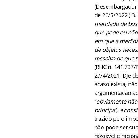
(Desembargador C
de 20/5/2022.) 3. 
mandado de busca
que pode ou não 
em que a medida 
de objetos neces
ressalva de que 
(RHC n. 141.737/P
27/4/2021, DJe d
acaso exista, nã
argumentação apr
“
obviamente não s
principal, a cons
trazido pelo imp
não pode ser sup
razoável e racio