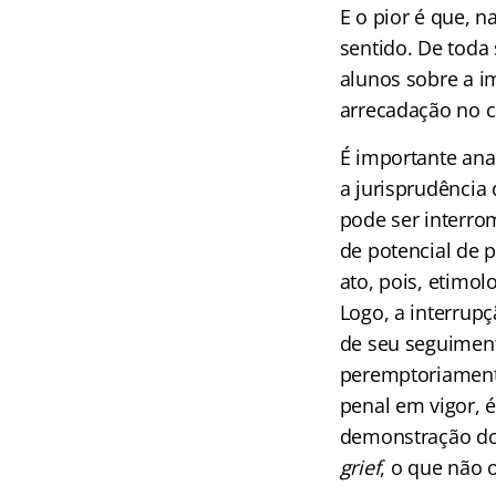
E o pior é que, 
sentido. De toda 
alunos sobre a i
arrecadação no 
É importante ana
a jurisprudência
pode ser interro
de potencial de p
ato, pois, etimo
Logo, a interrup
de seu seguiment
peremptoriamente
penal em vigor, é
demonstração do 
grief
, o que não 