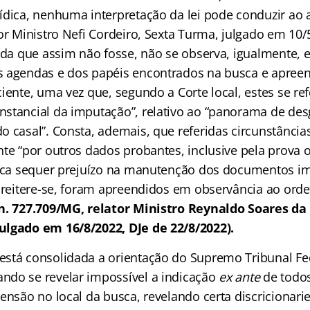
ídica, nenhuma interpretação da lei pode conduzir ao a
or Ministro Nefi Cordeiro, Sexta Turma, julgado em 10/
nda que assim não fosse, não se observa, igualmente, e
 agendas e dos papéis encontrados na busca e apreen
iente, uma vez que, segundo a Corte local, estes se re
stancial da imputação”, relativo ao “panorama de des
o casal”. Consta, ademais, que referidas circunstânci
te “por outros dados probantes, inclusive pela prova o
fica sequer prejuízo na manutenção dos documentos 
, reitere-se, foram apreendidos em observância ao ord
n. 727.709/MG, relator Ministro Reynaldo Soares da
ulgado em 16/8/2022, DJe de 22/8/2022).
stá consolidada a orientação do Supremo Tribunal Fe
do se revelar impossível a indicação
ex ante
de todo
ensão no local da busca, revelando certa discricionari