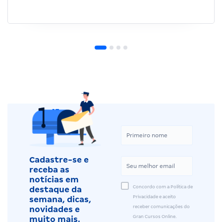
Cadastre-se e
receba as
notícias em
Concordo com a Política de
destaque da
Privacidade e aceito
semana, dicas,
receber comunicações do
novidades e
Gran Cursos Online.
muito mais.