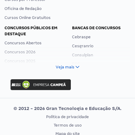
Oficina de Redação
Cursos Online Gratuitos
CONCURSOS PÚBLICOS EM
BANCAS DE CONCURSOS
DESTAQUE
Cebraspe
Concursos Abertos
Cesgranrio
Concursos 2026
Consulplan
Concursos 2025
FCC
Veja mais
Concurso Nacional Unificado
FGV
Concurso Ibama
Idecan
Concurso MPU
Selecon
Editais publicados
Uniase
© 2012 - 2026 Gran Tecnologia e Educação S/A.
Vunesp
Política de privacidade
CONCURSOS POR PROFISSÃO
EXAME DE ORDEM
Termos de uso
Concursos Administrativos
OAB
Mapa do site