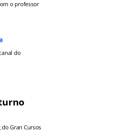
com o professor
a
canal do
oturno
g do Gran Cursos