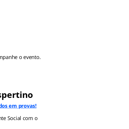
ompanhe o evento.
spertino
ados em provas!
nte Social com o