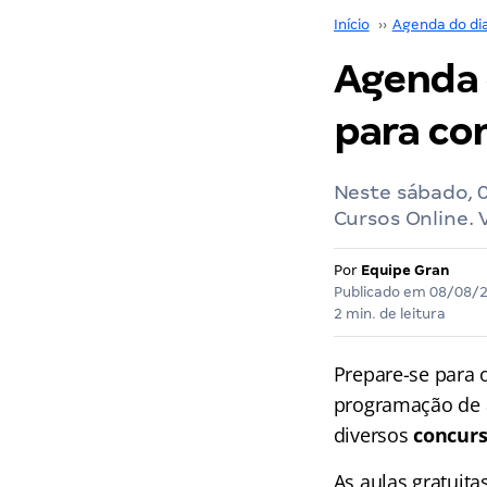
Início
››
Agenda do di
Agenda d
para co
Neste sábado, 
Cursos Online.
Por
Equipe Gran
Publicado em
08/08/
2 min. de leitura
Prepare-se para
programação de a
diversos
concurs
As aulas gratuita