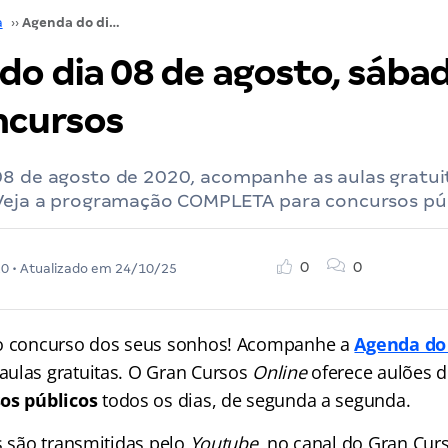
a
››
Agenda do dia 08 de agosto, sábado: aulas para concursos
o dia 08 de agosto, sábad
ncursos
08 de agosto de 2020, acompanhe as aulas gratui
 Veja a programação COMPLETA para concursos pú
0
0
20
• Atualizado em
24/10/25
 o concurso dos seus sonhos! Acompanhe a
Agenda do
ulas gratuitas. O Gran Cursos
Online
oferece aulões 
os públicos
todos os dias, de segunda a segunda.
s são transmitidas pelo
Youtube
, no canal do Gran Cur