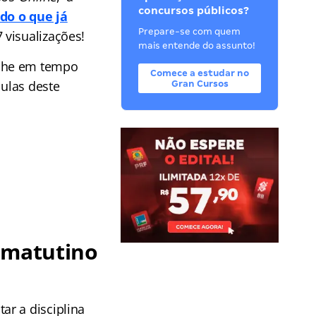
concursos públicos?
do o que já
Prepare-se com quem
 visualizações!
mais entende do assunto!
he em tempo
Comece a estudar no
aulas deste
Gran Cursos
 matutino
ar a disciplina