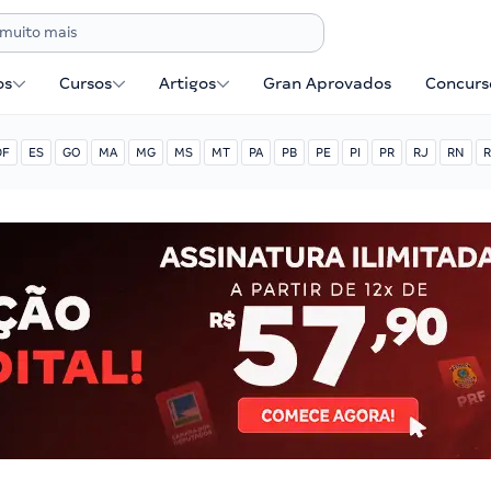
os
Cursos
Artigos
Gran Aprovados
Concurse
DF
ES
GO
MA
MG
MS
MT
PA
PB
PE
PI
PR
RJ
RN
R