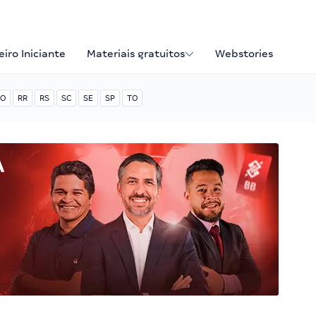
iro Iniciante
Materiais gratuitos
Webstories
O
RR
RS
SC
SE
SP
TO