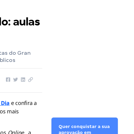
o: aulas
tas do Gran
blicos
 Dia
e confira a
dos mais
Quer conquistar a sua
sos
Online
, a
aprovação em