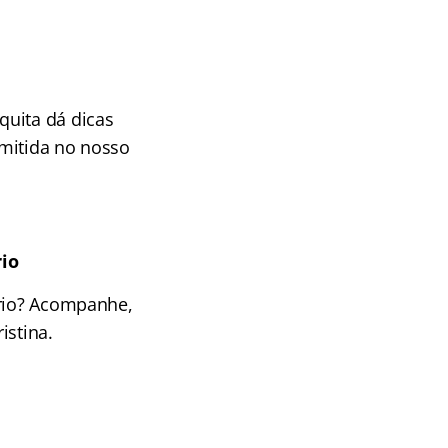
quita dá dicas
mitida no nosso
rio
ário? Acompanhe,
istina.