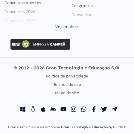
Concursos Abertos
Cesgranrio
Concursos 2026
Consulplan
Concursos 2025
FCC
Veja mais
Concurso Nacional Unificado
FGV
Concurso Ibama
Idecan
Concurso MPU
Selecon
Editais publicados
Uniase
© 2012 - 2026 Gran Tecnologia e Educação S/A.
Vunesp
Política de privacidade
CONCURSOS POR PROFISSÃO
EXAME DE ORDEM
Termos de uso
Concursos Administrativos
OAB
Mapa do site
Concursos Educação
Prova OAB
Concursos Fiscais
Calendário OAB
Concursos Jurídicos
Questões OAB
Concursos Militares
Recursos OAB
Gran é uma marca da empresa
Gran Tecnologia e Educação S/A
, CNPJ:
Concursos Policiais
Exame de Ordem