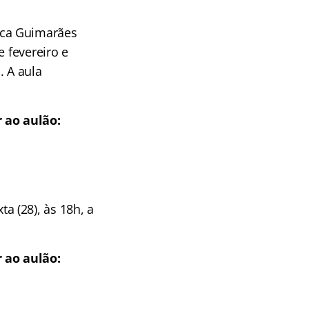
cca Guimarães
e fevereiro e
. A aula
 ao aulão:
 (28), às 18h, a
 ao aulão: