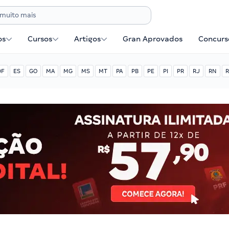
os
Cursos
Artigos
Gran Aprovados
Concurse
DF
ES
GO
MA
MG
MS
MT
PA
PB
PE
PI
PR
RJ
RN
R