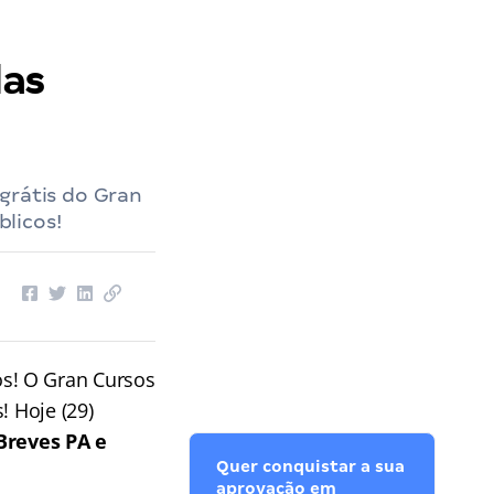
las
grátis do Gran
licos!
os! O Gran Cursos
! Hoje (29)
 Breves PA e
Quer conquistar a sua
aprovação em