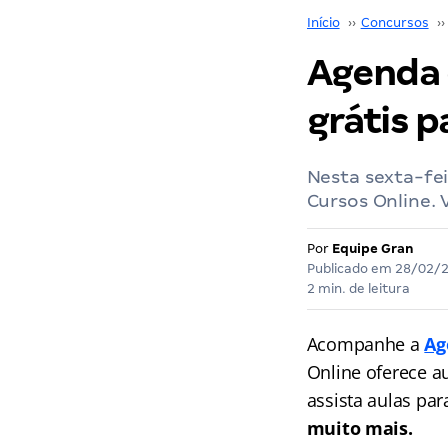
Início
››
Concursos
››
Agenda d
grátis p
Nesta sexta-fei
Cursos Online.
Por
Equipe Gran
Publicado em
28/02/
2 min. de leitura
Acompanhe a
Ag
Online oferece au
assista aulas pa
muito mais.