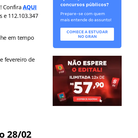
concursos públicos?
! Confira
AQUI
Prepare-se com quem
s e 112.103.347
mais entende do assunto!
COMECE A ESTUDAR
he em tempo
NO GRAN
e fevereiro de
o 28/02