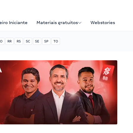
iro Iniciante
Materiais gratuitos
Webstories
O
RR
RS
SC
SE
SP
TO