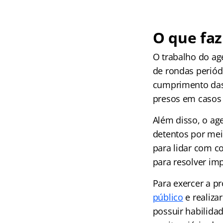
O que faz
O trabalho do age
de rondas periódi
cumprimento das 
presos em casos 
Além disso, o ag
detentos por mei
para lidar com co
para resolver im
Para exercer a p
público
e realiza
possuir habilida