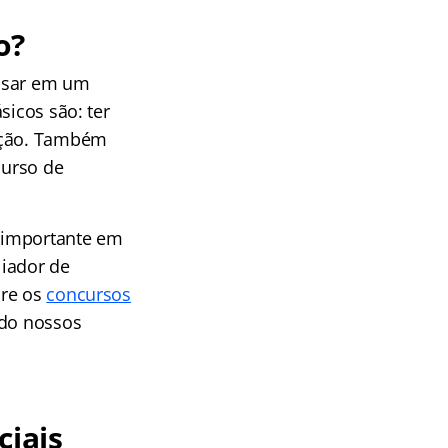
o?
assar em um
sicos são: ter
tação. Também
curso de
 importante em
liador de
bre os
concursos
ndo nossos
ciais