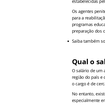
estabelecidas pe
Os agentes penit
para a reabilitaç
programas educac
preparação dos de
Saiba também so
Qual o sa
O salário de um 
região do país e
o cargo é de cer
No entanto, exis
especialmente em