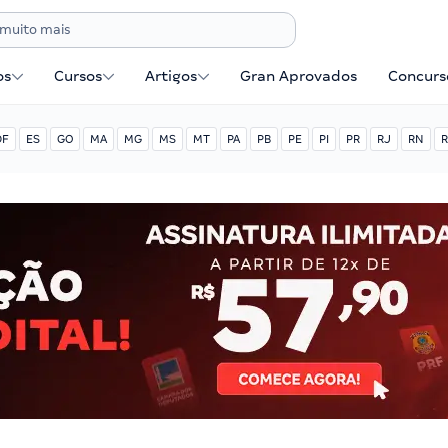
os
Cursos
Artigos
Gran Aprovados
Concurse
DF
ES
GO
MA
MG
MS
MT
PA
PB
PE
PI
PR
RJ
RN
R