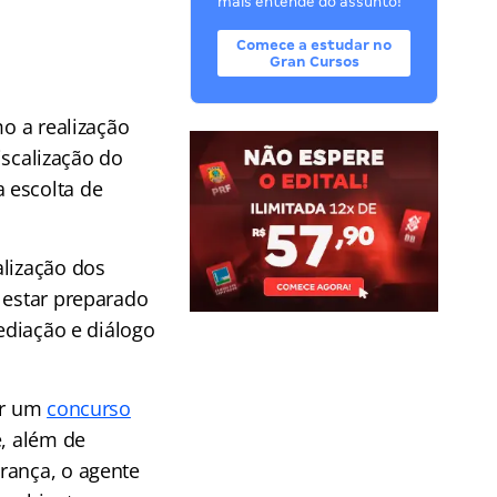
mais entende do assunto!
Comece a estudar no
Gran Cursos
mo a realização
iscalização do
 escolta de
alização dos
 estar preparado
mediação e diálogo
or um
concurso
e, além de
rança, o agente