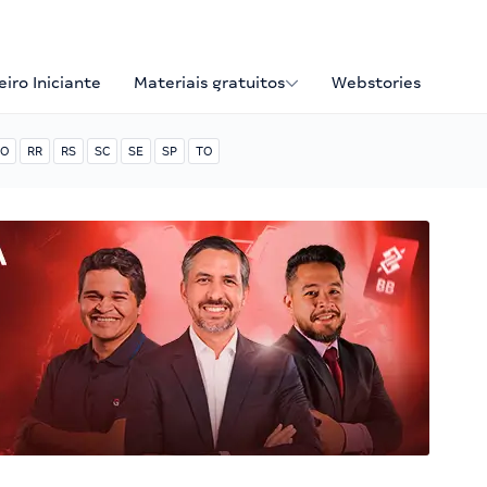
iro Iniciante
Materiais gratuitos
Webstories
O
RR
RS
SC
SE
SP
TO