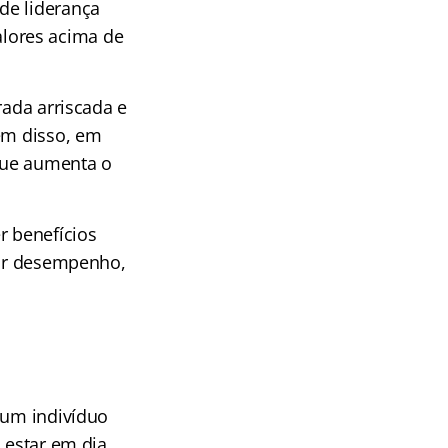
de liderança
lores acima de
rada arriscada e
lém disso, em
 que aumenta o
r benefícios
por desempenho,
 um indivíduo
 estar em dia