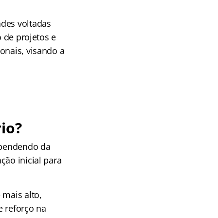
ades voltadas
o de projetos e
onais, visando a
io?
dependendo da
ção inicial para
 mais alto,
e reforço na