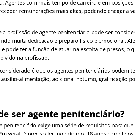
a. Agentes com mais tempo de carreira e em posições 
ceber remunerações mais altas, podendo chegar a va
e a profissão de agente penitenciário pode ser conside
gindo muita dedicação e preparo físico e emocional. A
ele pode ter a função de atuar na escolta de presos, o
volvido na profissão.
r considerado é que os agentes penitenciários podem te
 auxílio-alimentação, adicional noturno, gratificação 
e ser agente penitenciário?
e penitenciário exige uma série de requisitos para que
Em geral, é preciso ter, no mínimo, 18 anos completos,