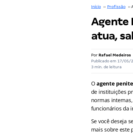
Início
››
Profissão
››
Agente P
atua, sa
Por
Rafael Medeiros
Publicado em
17/05/
3 min. de leitura
O
agente penite
de instituições p
normas internas,
funcionários da i
Se você deseja se
mais sobre este p