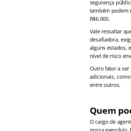
segurança públic
também podem re
R$6.000.
Vale ressaltar qu
desafiadora, exi
alguns estados, 
nível de risco en
Outro fator a se
adicionais, como
entre outros.
Quem pod
O cargo de agent
possa exercê-lo. 