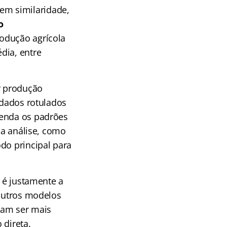
em similaridade,
o
rodução agrícola
dia, entre
r produção
 dados rotulados
renda os padrões
da análise, como
do principal para
e é justamente a
 outros modelos
iam ser mais
 direta.