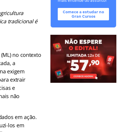
mais entende do assunto!
gricultura
Comece a estudar no
Gran Cursos
ca tradicional é
 (ML) no contexto
cada, a
rna exigem
ara extrair
cisas e
onais não
 dados em ação.
uzi-los em