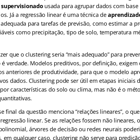
 supervisionado
usada para agrupar dados com base 
os. Já a regressão linear é uma técnica de
aprendizad
, adequada para tarefas de previsão, como estimar a p
áveis como precipitação, tipo de solo, temperatura mé
izer que o clustering seria “mais adequado” para preve
o é verdade. Modelos preditivos, por definição, exigem
os anteriores de produtividade, para que o modelo ap
vos dados. Clustering pode ser útil em etapas iniciais 
por características do solo ou clima, mas não é o méto
quantitativas.
se final da questão menciona “relações lineares”, o qu
 regressão linear. Se as relações fossem não lineares,
olinomial, árvores de decisão ou redes neurais poder
, em qualquer caso, clustering não serve para predição