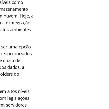
nsíveis como
 armazenamento
em nuvem. Hoje, a
os e integração
uitos ambientes
e ser uma opção
r sincronizados
é o uso de
dos dados, a
holders do
em altos níveis
om legislações
 em servidores