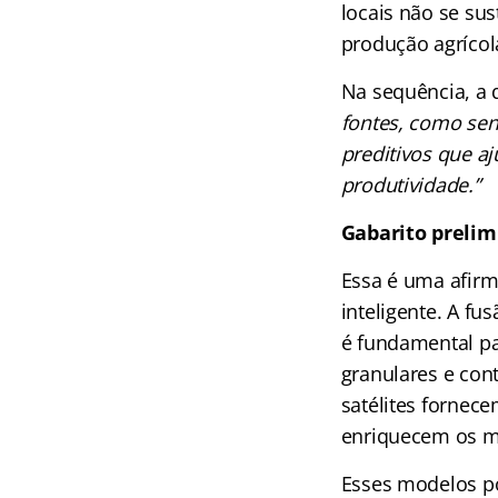
locais não se su
produção agrícola
Na sequência, a 
fontes, como sen
preditivos que a
produtividade.”
Gabarito prelim
Essa é uma afirma
inteligente. A f
é fundamental pa
granulares e con
satélites fornece
enriquecem os mo
Esses modelos p