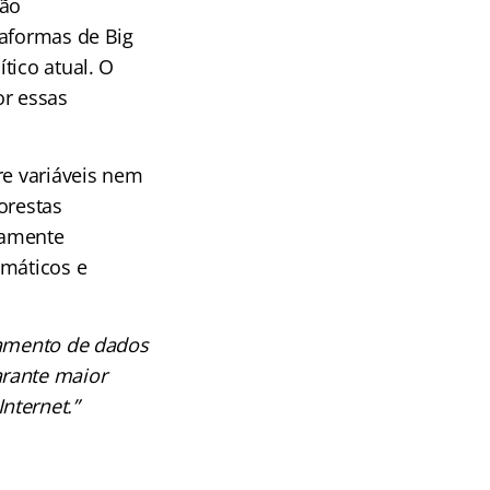
não
taformas de Big
tico atual. O
or essas
re variáveis nem
orestas
tamente
imáticos e
namento de dados
arante maior
nternet.”