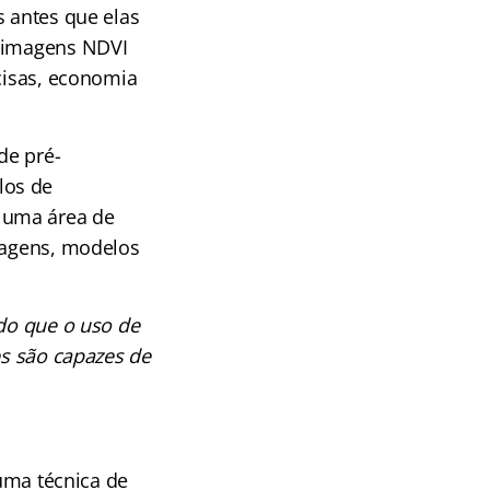
s antes que elas
m imagens NDVI
ecisas, economia
de pré-
los de
 uma área de
imagens, modelos
do que o uso de
es são capazes de
 uma técnica de