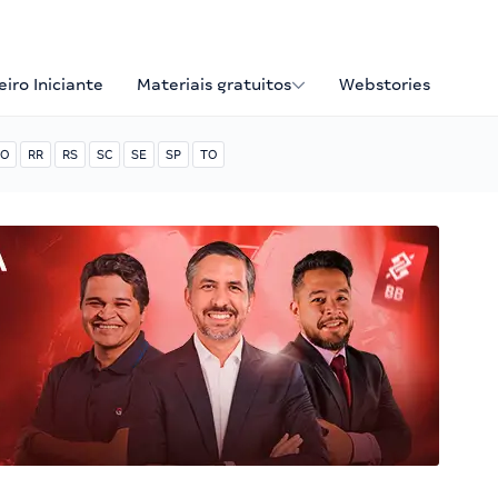
iro Iniciante
Materiais gratuitos
Webstories
O
RR
RS
SC
SE
SP
TO