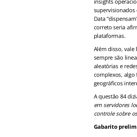
insights operaci
supervisionados 
Data “dispensam”
correto seria af
plataformas.
Além disso, vale
sempre são linea
aleatórias e red
complexos, algo 
geográficos inte
A questão 84 dizi
em servidores lo
controle sobre o
Gabarito prelim