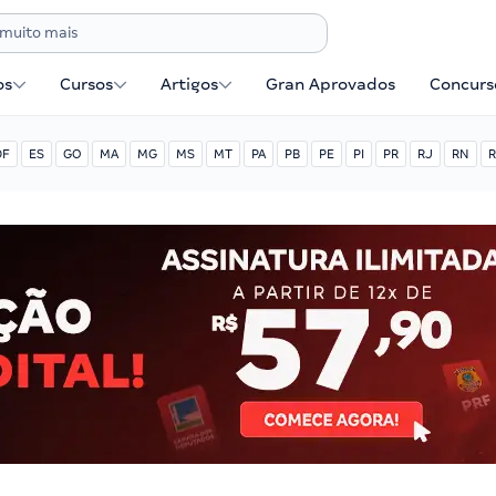
os
Cursos
Artigos
Gran Aprovados
Concurse
DF
ES
GO
MA
MG
MS
MT
PA
PB
PE
PI
PR
RJ
RN
R