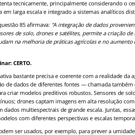
stenta tecnicamente, principalmente considerando o ce
 em larga escala e integrado a sistemas analíticos dist
questão 85 afirmava:
“A integração de dados provenient
sores de solo, drones e satélites, permite a criação d
judam na melhoria de práticas agrícolas e no aumento 
inar: CERTO.
tiva bastante precisa e coerente com a realidade da a
usão de dados de diferentes fontes — chamada também
ra criar modelos preditivos robustos. Sensores de so
tínuos; drones captam imagens em alta resolução com 
m dados multiespectrais de grande escala. Juntas, essa
delos com diferentes perspectivas e escalas temporai
odem ser usados, por exemplo, para prever a umidade