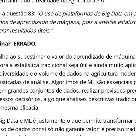
em alinhado à realidade da Agricultura 5.0.
a questão 83:
“O uso de plataformas de Big Data em a
os de aprendizado de máquina, pois a análise estatísti
rar resultados úteis.”
inar: ERRADO.
falha ao subestimar o valor do aprendizado de máquina
ra a estatística tradicional seja útil e ainda muito apli
diversidade e o volume de dados na agricultura mode
isticadas de análise. Algoritmos de ML são essenciais p
em grandes conjuntos de dados, realizar previsões pre
ssos decisórios, algo que análises descritivas tradici
mesma eficácia.
 Big Data e ML é justamente o que permite transformar
 de dados por si só não garante valor; é preciso trad