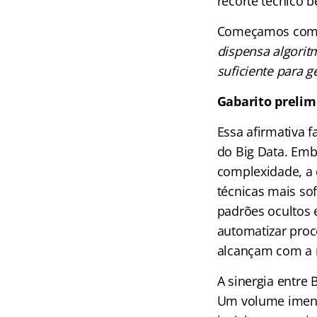
recorte técnico b
Começamos com 
dispensa algoritm
suficiente para ge
Gabarito prelim
Essa afirmativa 
do Big Data. Embo
complexidade, a 
técnicas mais sof
padrões ocultos 
automatizar proce
alcançam com a 
A sinergia entre
Um volume imenso