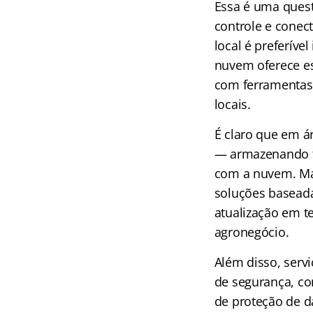
Essa é uma quest
controle e conec
local é preferív
nuvem oferece es
com ferramentas 
locais.
É claro que em á
— armazenando t
com a nuvem. Ma
soluções baseada
atualização em t
agronegócio.
Além disso, serv
de segurança, co
de proteção de d