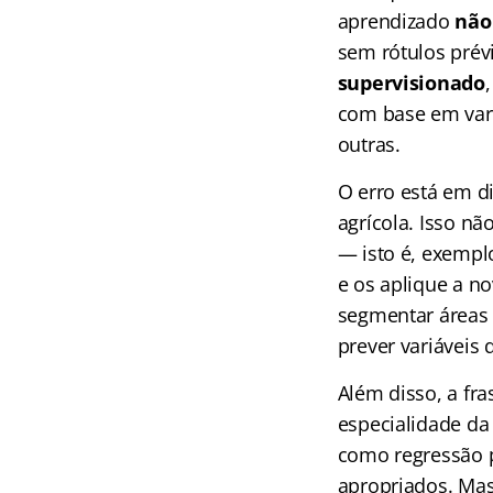
aprendizado
não
sem rótulos prévi
supervisionado
com base em vari
outras.
O erro está em d
agrícola. Isso nã
— isto é, exempl
e os aplique a no
segmentar áreas 
prever variáveis 
Além disso, a fra
especialidade da
como regressão p
apropriados. Mas