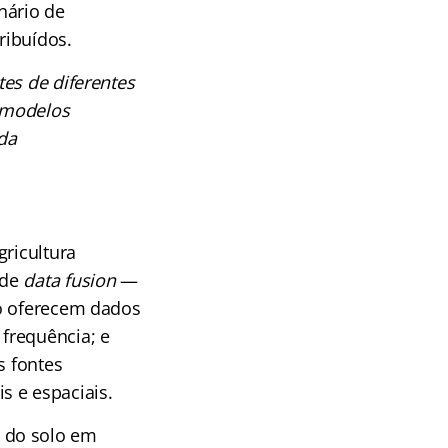
nário de
ribuídos.
es de diferentes
e modelos
da
gricultura
 de
data fusion
—
lo oferecem dados
frequência; e
s fontes
s e espaciais.
 do solo em