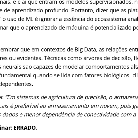
onais, e é aí que entram os modelos supervisionados, 
e de aprendizado profundo. Portanto, dizer que as pla
 o uso de ML é ignorar a essência do ecossistema analí
irmar que o aprendizado de máquina é potencializado p
 lembrar que em contextos de Big Data, as relações ent
res ou evidentes. Técnicas como árvores de decisão, fl
es neurais são capazes de modelar comportamentos al
fundamental quando se lida com fatores biológicos, cl
rdependentes.
a:
“Em sistemas de agricultura de precisão, o armaze
cais é preferível ao armazenamento em nuvem, pois g
s dados e menor dependência de conectividade com a I
inar: ERRADO.