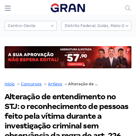
Início
››
Concursos
››
Artigos
››
Alteração de entendimento no STJ: o reconhecimento de pessoas feito pela vítima durante a investigação criminal sem observância da regra do art. 226 do CPP não se revela evidência segura da autoria delitiva.
Alteração de entendimento no
STJ: o reconhecimento de pessoas
feito pela vítima durante a
investigação criminal sem
observância da regra do art. 226