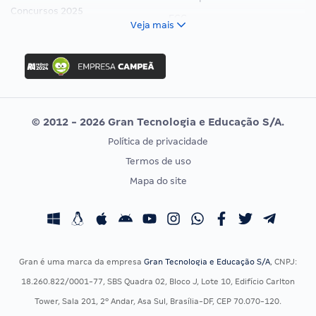
Concursos 2025
FCC
Veja mais
Concurso Nacional Unificado
FGV
Concurso Ibama
Idecan
Concurso MPU
Selecon
Editais publicados
Uniase
© 2012 - 2026 Gran Tecnologia e Educação S/A.
Vunesp
Política de privacidade
CONCURSOS POR PROFISSÃO
EXAME DE ORDEM
Termos de uso
Concursos Administrativos
OAB
Mapa do site
Concursos Educação
Prova OAB
Concursos Fiscais
Calendário OAB
Concursos Jurídicos
Questões OAB
Concursos Militares
Recursos OAB
Gran é uma marca da empresa
Gran Tecnologia e Educação S/A
, CNPJ:
Concursos Policiais
Exame de Ordem
18.260.822/0001-77, SBS Quadra 02, Bloco J, Lote 10, Edifício Carlton
Concursos Saúde
Tower, Sala 201, 2º Andar, Asa Sul, Brasília-DF, CEP 70.070-120.