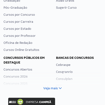
Graduação
Aulas Grátis
Pós-Graduação
Sugerir Curso
Cursos por Concurso
Cursos por Carreira
Cursos por Estado
Cursos por Professor
Oficina de Redação
Cursos Online Gratuitos
CONCURSOS PÚBLICOS EM
BANCAS DE CONCURSOS
DESTAQUE
Cebraspe
Concursos Abertos
Cesgranrio
Concursos 2026
Consulplan
Concursos 2025
FCC
Veja mais
Concurso Nacional Unificado
FGV
Concurso Ibama
Idecan
Concurso MPU