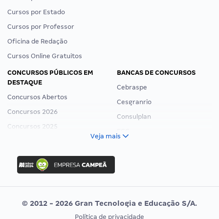
Cursos por Estado
Cursos por Professor
Oficina de Redação
Cursos Online Gratuitos
CONCURSOS PÚBLICOS EM
BANCAS DE CONCURSOS
DESTAQUE
Cebraspe
Concursos Abertos
Cesgranrio
Concursos 2026
Consulplan
Concursos 2025
FCC
Veja mais
Concurso Nacional Unificado
FGV
Concurso Ibama
Idecan
Concurso MPU
Selecon
Editais publicados
Uniase
© 2012 - 2026 Gran Tecnologia e Educação S/A.
Vunesp
Política de privacidade