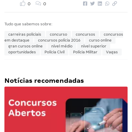
0
0
Tudo que sabemos sobre:
carreiras policiais
concurso
concursos
concursos
em destaque
concursos polícia 2016
curso online
gran cursos online
nível médio
nível superior
oportunidades
Polícia Civil
Polícia Militar
Vagas
Notícias recomendadas