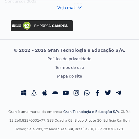
Concursos 2025
FCC
Veja mais
Concurso Nacional Unificado
FGV
Concurso Ibama
Idecan
Concurso MPU
Selecon
Editais publicados
Uniase
© 2012 - 2026 Gran Tecnologia e Educação S/A.
Vunesp
Política de privacidade
CONCURSOS POR PROFISSÃO
EXAME DE ORDEM
Termos de uso
Concursos Administrativos
OAB
Mapa do site
Concursos Educação
Prova OAB
Concursos Fiscais
Calendário OAB
Concursos Jurídicos
Questões OAB
Concursos Militares
Recursos OAB
Gran é uma marca da empresa
Gran Tecnologia e Educação S/A
, CNPJ:
Concursos Policiais
Exame de Ordem
18.260.822/0001-77, SBS Quadra 02, Bloco J, Lote 10, Edifício Carlton
Concursos Saúde
Tower, Sala 201, 2º Andar, Asa Sul, Brasília-DF, CEP 70.070-120.
Concursos Tribunais