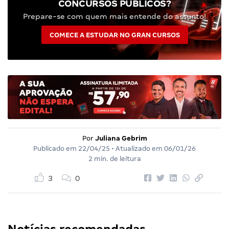
CONCURSOS PÚBLICOS?
Prepare-se com quem mais entende do assunto!
COMECE A ESTUDAR NO GRAN CURSOS
Por
Juliana Gebrim
Publicado em
22/04/25
• Atualizado em
06/01/26
2 min. de leitura
3
0
Notícias recomendadas