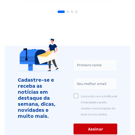
Cadastre-se e
receba as
notícias em
Concordo com a Política de
destaque da
Privacidade e aceito
semana, dicas,
receber comunicações do
novidades e
Gran Cursos Online.
muito mais.