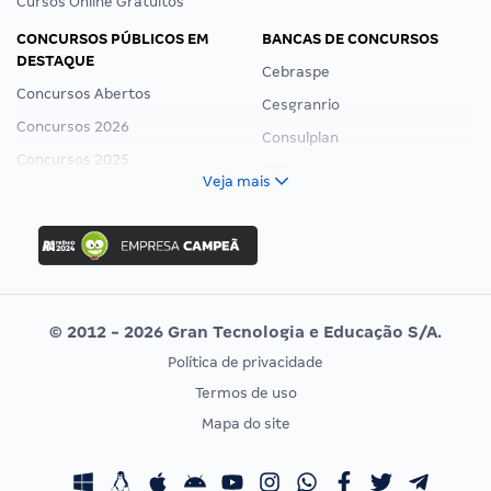
Cursos Online Gratuitos
CONCURSOS PÚBLICOS EM
BANCAS DE CONCURSOS
DESTAQUE
Cebraspe
Concursos Abertos
Cesgranrio
Concursos 2026
Consulplan
Concursos 2025
FCC
Veja mais
Concurso Nacional Unificado
FGV
Concurso Ibama
Idecan
Concurso MPU
Selecon
Editais publicados
Uniase
© 2012 - 2026 Gran Tecnologia e Educação S/A.
Vunesp
Política de privacidade
CONCURSOS POR PROFISSÃO
EXAME DE ORDEM
Termos de uso
Concursos Administrativos
OAB
Mapa do site
Concursos Educação
Prova OAB
Concursos Fiscais
Calendário OAB