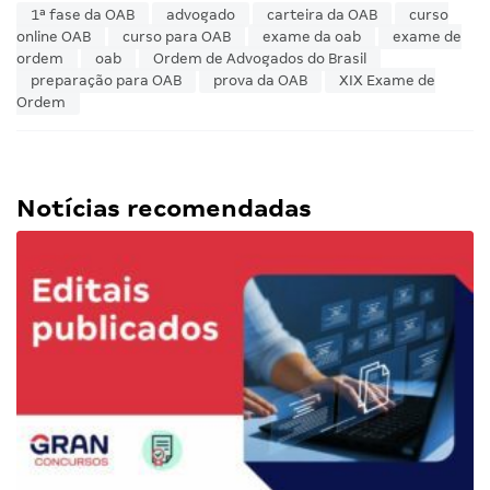
1ª fase da OAB
advogado
carteira da OAB
curso
online OAB
curso para OAB
exame da oab
exame de
ordem
oab
Ordem de Advogados do Brasil
preparação para OAB
prova da OAB
XIX Exame de
Ordem
Notícias recomendadas