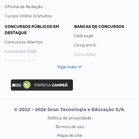
Oficina de Redação
Cursos Online Gratuitos
CONCURSOS PÚBLICOS EM
BANCAS DE CONCURSOS
DESTAQUE
Cebraspe
Concursos Abertos
Cesgranrio
Concursos 2026
Consulplan
Concursos 2025
FCC
Veja mais
Concurso Nacional Unificado
FGV
Concurso Ibama
Idecan
Concurso MPU
Selecon
Editais publicados
Uniase
© 2012 - 2026 Gran Tecnologia e Educação S/A.
Vunesp
Política de privacidade
CONCURSOS POR PROFISSÃO
EXAME DE ORDEM
Termos de uso
Concursos Administrativos
OAB
Mapa do site