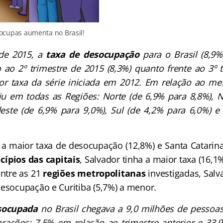
cupas aumenta no Brasil!
 de 2015, a
taxa de desocupação
para o Brasil (8,9%
 ao 2º trimestre de 2015 (8,3%) quanto frente ao 3º 
ior taxa da série iniciada em 2012. Em relação ao m
iu em todas as Regiões: Norte (de 6,9% para 8,8%), 
este (de 6,9% para 9,0%), Sul (de 4,2% para 6,0%) e
.
(atualidade para concursos)
a maior taxa de desocupação (12,8%) e Santa Catarina
ípios das capitais
, Salvador tinha a maior taxa (16,1%
Entre as 21
regiões metropolitanas
investigadas, Salv
desocupação e Curitiba (5,7%) a menor.
socupada
no Brasil chegava a 9,0 milhões de pesso
ações: 7,5% em relação ao trimestre anterior e 33,