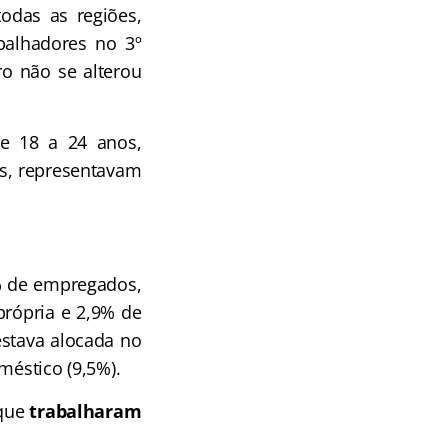
odas as regiões,
balhadores no 3º
ro não se alterou
de 18 a 24 anos,
as, representavam
% de empregados,
rópria e 2,9% de
estava alocada no
méstico (9,5%).
 que
trabalharam