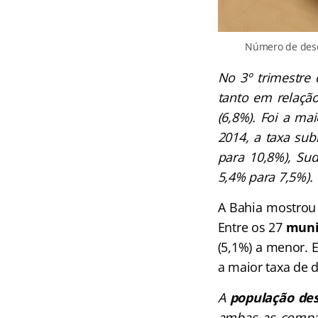
Número de deso
No 3º trimestre
tanto em relação
(6,8%). Foi a ma
2014, a taxa sub
para 10,8%), Sud
5,4% para 7,5%)
A Bahia mostrou 
Entre os 27
munic
(5,1%) a menor. 
a maior taxa de 
A
população de
ambas as compar