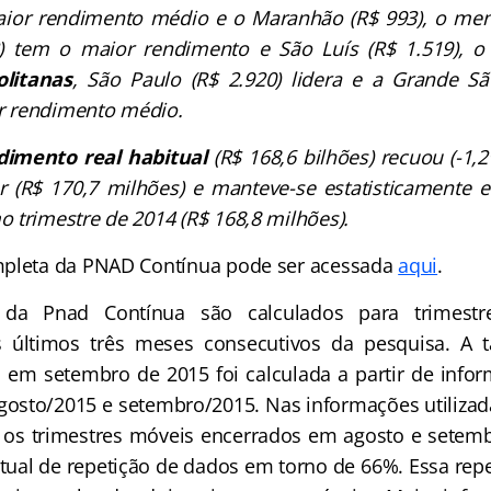
maior rendimento médio e o Maranhão (R$ 993), o me
82) tem o maior rendimento e São Luís (R$ 1.519), o
litanas
, São Paulo (R$ 2.920) lidera e a Grande Sã
 rendimento médio.
imento real habitual
(R$ 168,6 bilhões) recuou (-1,
or (R$ 170,7 milhões) e manteve-se estatisticamente e
 trimestre de 2014 (R$ 168,8 milhões).
mpleta da PNAD Contínua pode ser acessada
aqui
.
 da Pnad Contínua são calculados para trimest
 últimos três meses consecutivos da pesquisa. A t
em setembro de 2015 foi calculada a partir de info
gosto/2015 e setembro/2015. Nas informações utilizad
 os trimestres móveis encerrados em agosto e setem
tual de repetição de dados em torno de 66%. Essa repe