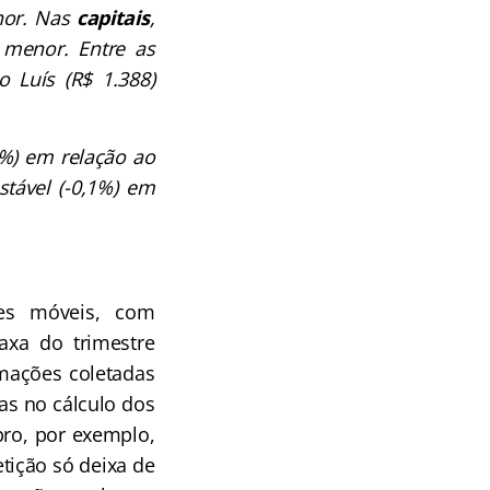
nor. Nas
capitais
,
 menor. Entre as
o Luís (R$ 1.388)
2%) em relação ao
stável (-0,1%) em
res móveis, com
axa do trimestre
rmações coletadas
as no cálculo dos
bro, por exemplo,
tição só deixa de