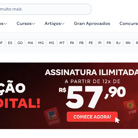
os
Cursos
Artigos
Gran Aprovados
Concurse
DF
ES
GO
MA
MG
MS
MT
PA
PB
PE
PI
PR
RJ
RN
R