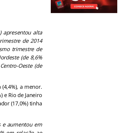
) apresentou alta
trimestre de 2014
esmo trimestre de
Nordeste (de 8,6%
 Centro-Oeste (de
 (4,4%), a menor.
) e Rio de Janeiro
ador (17,0%) tinha
as e aumentou em
9% em relação ao