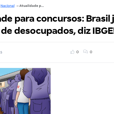
Nacional
››
Atualidade para concursos: Brasil já tem 9 milhões de desocupados, diz IBGE!
de para concursos: Brasil 
 de desocupados, diz IBGE
0
0
15