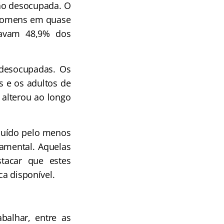
ão desocupada. O
 homens em quase
tavam 48,9% dos
 desocupadas. Os
 e os adultos de
 alterou ao longo
luído pelo menos
amental. Aquelas
tacar que estes
ca disponível.
alhar, entre as