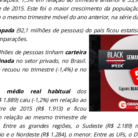
 de 2015. Este foi o maior crescimento da populaçã
o mesmo trimestre móvel do ano anterior, na série d
upada
(92,1 milhões de pessoas) do país ficou estatis
mparações.
ilhões de pessoas tinham
carteira
inada
no setor privado, no Brasil.
 recuou no trimestre (-1,4%) e no
o médio real habitual
dos
 1.889) caiu (-1,2%) em relação ao
tre de 2015 (R$ 1.913) e ficou
em relação ao mesmo trimestre de
. Entre as grandes regiões, o Sudeste (R$ 2.189)
 e o Nordeste (R$ 1.284), o menor. Entre as UFs, o Dis