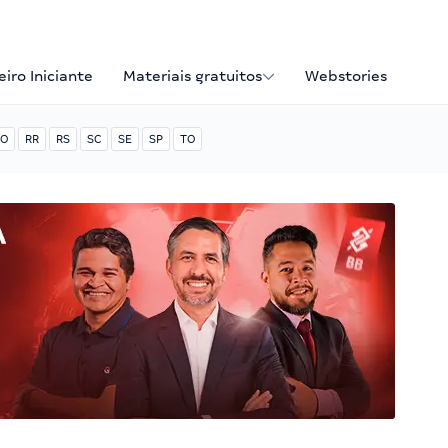
iro Iniciante
Materiais gratuitos
Webstories
O
RR
RS
SC
SE
SP
TO