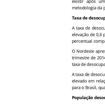
existir após u
metodologia da 
Taxa de desocu
A taxa de desocu
elevação de 0,6 
percentual compa
O Nordeste apres
trimestre de 201
taxa de desocupa
A taxa de desocu
elevado em relaç
para o Brasil, qu
População deso