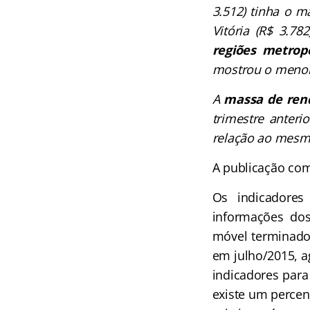
3.512) tinha o 
Vitória (R$ 3.7
regiões metropo
mostrou o menor
A
massa de rend
trimestre anteri
relação ao mesmo
A publicação co
Os indicadores
informações dos
móvel terminado 
em julho/2015, a
indicadores para
existe um percen