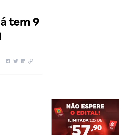
já tem 9
!