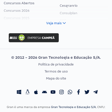
Concursos Abertos
Cesgranrio
Concursos 2026
Consulplan
Concursos 2025
FCC
Veja mais
Concurso Nacional Unificado
FGV
Concurso Ibama
Idecan
Concurso MPU
Selecon
Editais publicados
Uniase
© 2012 - 2026 Gran Tecnologia e Educação S/A.
Vunesp
Política de privacidade
CONCURSOS POR PROFISSÃO
EXAME DE ORDEM
Termos de uso
Concursos Administrativos
OAB
Mapa do site
Concursos Educação
Prova OAB
Concursos Fiscais
Calendário OAB
Concursos Jurídicos
Questões OAB
Concursos Militares
Recursos OAB
Gran é uma marca da empresa
Gran Tecnologia e Educação S/A
, CNPJ:
Concursos Policiais
Exame de Ordem