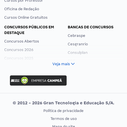
Cursos por Professor
Oficina de Redação
Cursos Online Gratuitos
CONCURSOS PÚBLICOS EM
BANCAS DE CONCURSOS
DESTAQUE
Cebraspe
Concursos Abertos
Cesgranrio
Concursos 2026
Consulplan
Concursos 2025
FCC
Veja mais
Concurso Nacional Unificado
FGV
Concurso Ibama
Idecan
Concurso MPU
Selecon
Editais publicados
Uniase
© 2012 - 2026 Gran Tecnologia e Educação S/A.
Vunesp
Política de privacidade
CONCURSOS POR PROFISSÃO
EXAME DE ORDEM
Termos de uso
Concursos Administrativos
OAB
Mapa do site