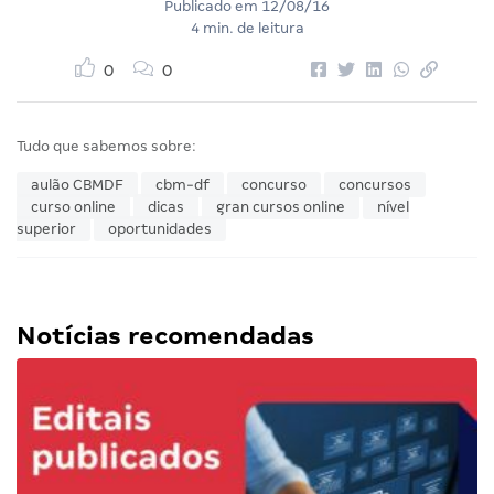
Publicado em
12/08/16
4 min. de leitura
0
0
Tudo que sabemos sobre:
aulão CBMDF
cbm-df
concurso
concursos
curso online
dicas
gran cursos online
nível
superior
oportunidades
Notícias recomendadas