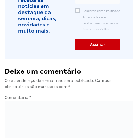
receba as
notícias em
Concordo com a Política de
destaque da
Privacidade e aceito
semana, dicas,
receber comunicações do
novidades e
Gran Cursos Online.
muito mais.
Deixe um comentário
O seu endereço de e-mail não será publicado.
Campos
obrigatórios são marcados com
*
Comentário
*