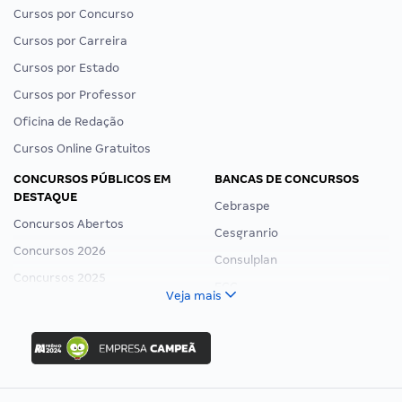
Cursos por Concurso
Cursos por Carreira
Cursos por Estado
Cursos por Professor
Oficina de Redação
Cursos Online Gratuitos
CONCURSOS PÚBLICOS EM
BANCAS DE CONCURSOS
DESTAQUE
Cebraspe
Concursos Abertos
Cesgranrio
Concursos 2026
Consulplan
Concursos 2025
FCC
Veja mais
Concurso Nacional Unificado
FGV
Concurso Ibama
Idecan
Concurso MPU
Selecon
Editais publicados
Uniase