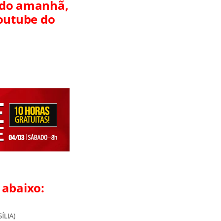
ido amanhã,
Youtube do
 abaixo: