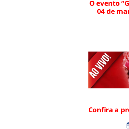
O evento “
04 de mar
Confira a p