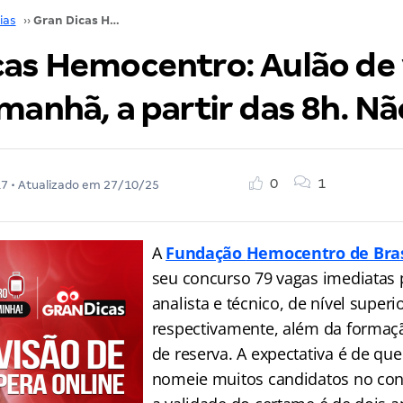
ias
››
Gran Dicas Hemocentro: Aulão de véspera online amanhã, a partir das 8h. Não perca!
cas Hemocentro: Aulão de
manhã, a partir das 8h. Nã
0
1
17
• Atualizado em
27/10/25
A
Fundação
Hemocentro de Bras
seu concurso 79 vagas imediatas 
analista e técnico, de nível superi
respectivamente, além da formaç
de reserva. A expectativa é de q
nomeie muitos candidatos no conc