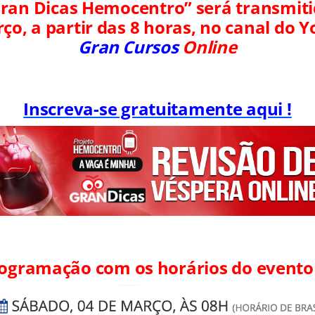
Gran Dicas Hemocentro” será transmit
ço, a partir das 8 horas, no canal do 
Gran Cursos
Online
Inscreva-se gratuitamente aqui !
rogramação com os horários do evento