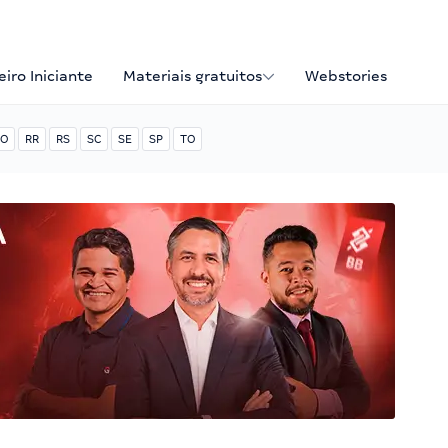
iro Iniciante
Materiais gratuitos
Webstories
O
RR
RS
SC
SE
SP
TO