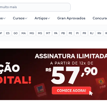
os
Cursos
Artigos
Gran Aprovados
Concurse
DF
ES
GO
MA
MG
MS
MT
PA
PB
PE
PI
PR
RJ
RN
R