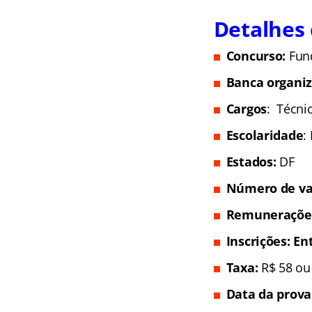
Detalhes
Concurso:
Fun
Banca organi
Cargos
: Técnic
Escolaridade
:
Estados:
DF
Número de va
Remuneraçõe
Inscrições
: En
Taxa
:
R$ 58 ou
Data da prova