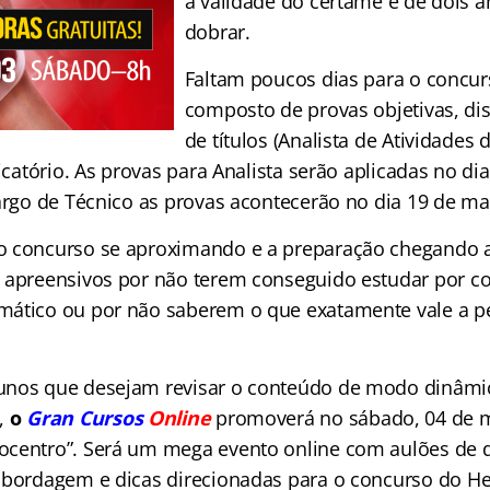
a validade do certame é de dois 
dobrar.
Faltam poucos dias para o concur
composto de provas objetivas, dis
de títulos (Analista de Atividades
ficatório. As provas para Analista serão aplicadas no d
cargo de Técnico as provas acontecerão no dia 19 de ma
o concurso se aproximando e a preparação chegando a
 apreensivos por não terem conseguido estudar por c
mático ou por não saberem o que exatamente vale a p
nos que desejam revisar o conteúdo de modo dinâmico
,
o
Gran Cursos
Online
promoverá no sábado, 04 de m
centro”. Será um mega evento online com aulões de d
abordagem e dicas direcionadas para o concurso do H