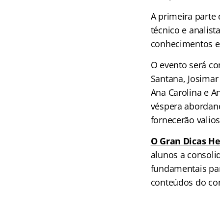
A primeira parte
técnico e analist
conhecimentos es
O evento será co
Santana
, Josimar
Ana Carolina e A
véspera abordand
fornecerão valios
O Gran Dicas 
alunos a consoli
fundamentais par
conteúdos do con