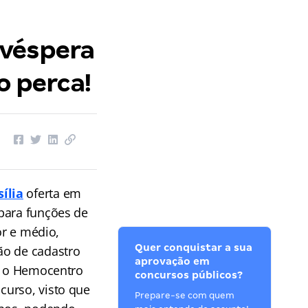
 véspera
o perca!
ília
oferta em
para funções de
or e médio,
Quer conquistar a sua
ão de cadastro
aprovação em
ue o Hemocentro
concursos públicos?
urso, visto que
Prepare-se com quem