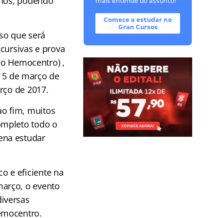
anos, podendo
mais entende do assunto!
Comece a estudar no
Gran Cursos
so que será
cursivas e prova
 do Hemocentro) ,
ia 5 de março de
rço de 2017.
o fim, muitos
ompleto todo o
ena estudar
 e eficiente na
arço, o evento
iversas
emocentro.