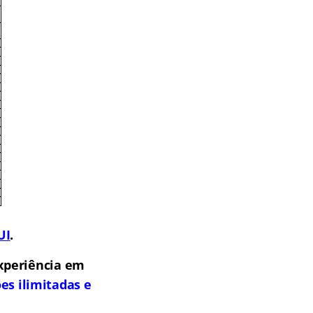
UI
.
xperiência em
es ilimitadas e