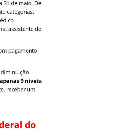
a 31 de maio.
De
te categorias:
médico
ria, assistente de
a com pagamento
a diminuição
apenas 9 níveis
.
te, receber um
deral do