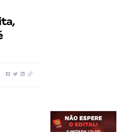
ta,
é