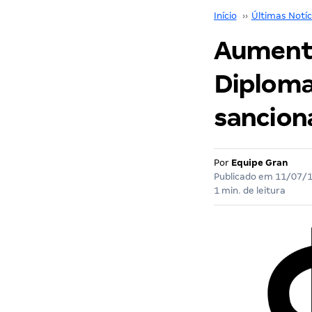
Início
››
Últimas Notíc
Aumento
Diplomat
sancion
Por
Equipe Gran
Publicado em
11/07/
1 min. de leitura