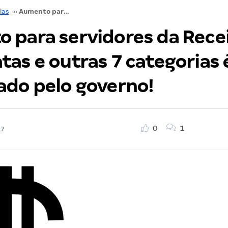
ias
››
Aumento para servidores da Receita, Diplomatas e outras 7 categorias é sancionado pelo governo!
 para servidores da Recei
as e outras 7 categorias 
ado pelo governo!
0
1
17