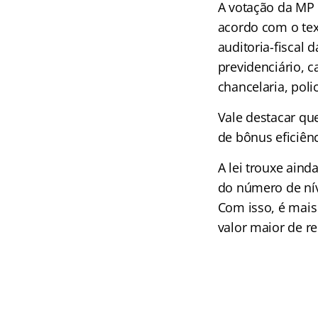
A votação da MP 
acordo com o text
auditoria-fiscal 
previdenciário, c
chancelaria, polic
Vale destacar qu
de bônus eficiên
A lei trouxe aind
do número de níve
Com isso, é mais
valor maior de 
aUMEN