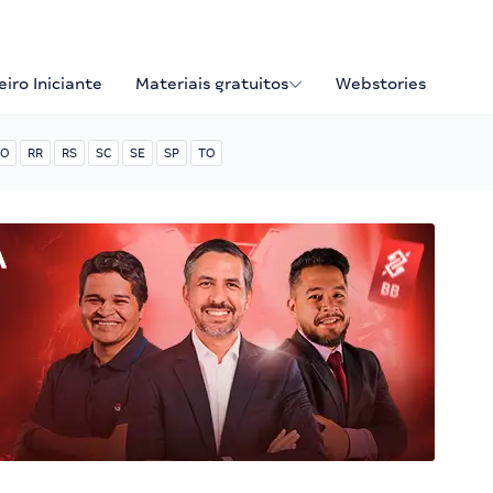
iro Iniciante
Materiais gratuitos
Webstories
O
RR
RS
SC
SE
SP
TO