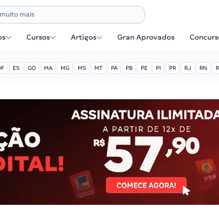
os
Cursos
Artigos
Gran Aprovados
Concurse
DF
ES
GO
MA
MG
MS
MT
PA
PB
PE
PI
PR
RJ
RN
R