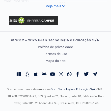
Concursos 2025
FCC
Veja mais
Concurso Nacional Unificado
FGV
Concurso Ibama
Idecan
Concurso MPU
Selecon
Editais publicados
Uniase
© 2012 - 2026 Gran Tecnologia e Educação S/A.
Vunesp
Política de privacidade
CONCURSOS POR PROFISSÃO
EXAME DE ORDEM
Termos de uso
Concursos Administrativos
OAB
Mapa do site
Concursos Educação
Prova OAB
Concursos Fiscais
Calendário OAB
Concursos Jurídicos
Questões OAB
Concursos Militares
Recursos OAB
Gran é uma marca da empresa
Gran Tecnologia e Educação S/A
, CNPJ:
Concursos Policiais
Exame de Ordem
18.260.822/0001-77, SBS Quadra 02, Bloco J, Lote 10, Edifício Carlton
Concursos Saúde
Tower, Sala 201, 2º Andar, Asa Sul, Brasília-DF, CEP 70.070-120.
Concursos Tribunais