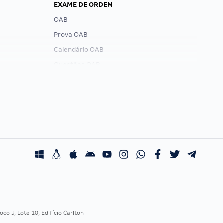
EXAME DE ORDEM
OAB
Prova OAB
Calendário OAB
Questões OAB
Recursos OAB
Exame de Ordem
co J, Lote 10, Edifício Carlton