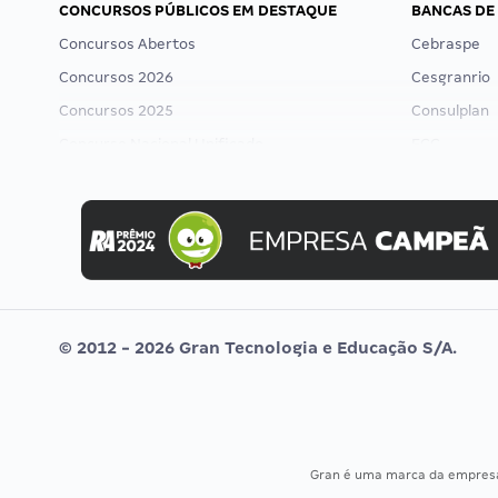
CONCURSOS PÚBLICOS EM DESTAQUE
BANCAS DE
Concursos Abertos
Cebraspe
Concursos 2026
Cesgranrio
Concursos 2025
Consulplan
Concurso Nacional Unificado
FCC
Concurso Ibama
FGV
Concurso MPU
Idecan
Editais publicados
Selecon
Uniase
Vunesp
© 2012 - 2026 Gran Tecnologia e Educação S/A.
Gran é uma marca da empre