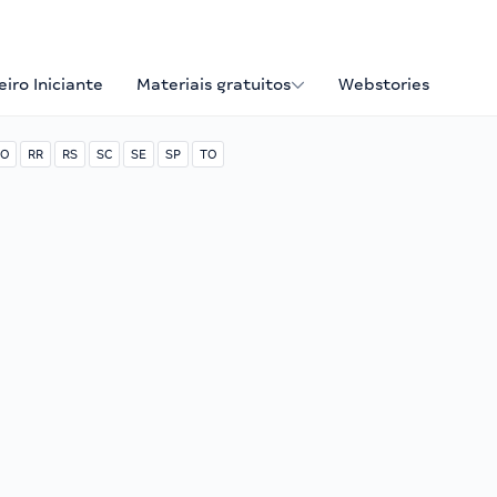
iro Iniciante
Materiais gratuitos
Webstories
O
RR
RS
SC
SE
SP
TO