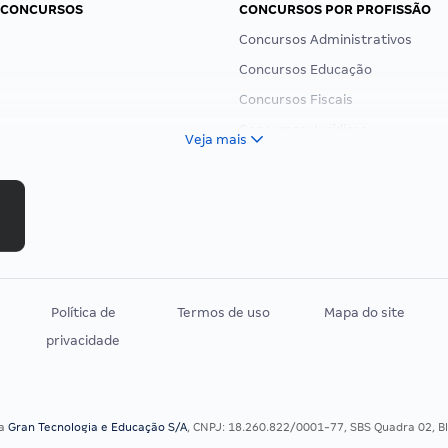
 CONCURSOS
CONCURSOS POR PROFISSÃO
Concursos Administrativos
Concursos Educação
Concursos Fiscais
Concursos Jurídicos
Veja mais
Concursos Militares
Concursos Policiais
Concursos Saúde
Concursos Tribunais
Residência Multiprofissional
Política de
Termos de uso
Mapa do site
privacidade
sa
Gran Tecnologia e Educação S/A
, CNPJ: 18.260.822/0001-77, SBS Quadra 02, Blo