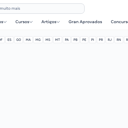
os
Cursos
Artigos
Gran Aprovados
Concurse
DF
ES
GO
MA
MG
MS
MT
PA
PB
PE
PI
PR
RJ
RN
R