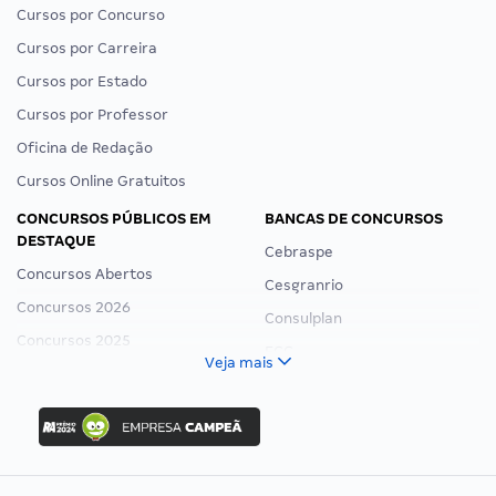
Cursos por Concurso
Cursos por Carreira
Cursos por Estado
Cursos por Professor
Oficina de Redação
Cursos Online Gratuitos
CONCURSOS PÚBLICOS EM
BANCAS DE CONCURSOS
DESTAQUE
Cebraspe
Concursos Abertos
Cesgranrio
Concursos 2026
Consulplan
Concursos 2025
FCC
Veja mais
Concurso Nacional Unificado
FGV
Concurso Ibama
Idecan
Concurso MPU
Selecon
Editais publicados
Uniase