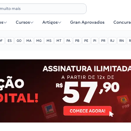
os
Cursos
Artigos
Gran Aprovados
Concurse
DF
ES
GO
MA
MG
MS
MT
PA
PB
PE
PI
PR
RJ
RN
R