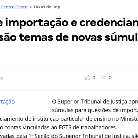
Centro Oeste
››
Taxas de importação e credenciamento no MEC são temas de novas súmulas do STJ
e importação e credenci
são temas de novas súmul
0
0
16
O Superior Tribunal de Justiça ap
súmulas para questões de import
ciamento de instituição particular de ensino no Minist
em contas vinculadas ao FGTS de trabalhadores.
vadas pela 1ª Seção do Superior Tribunal de Justiça, s