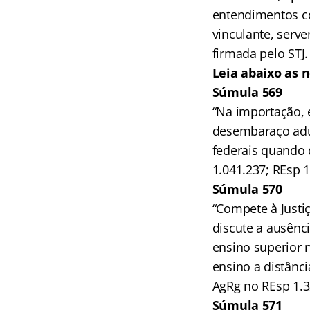
entendimentos co
vinculante, serv
firmada pelo STJ.
Leia abaixo as 
Súmula 569
“Na importação, 
desembaraço adua
federais quando 
1.041.237; REsp 1
Súmula 570
“Compete à Just
discute a ausênci
ensino superior 
ensino a distânci
AgRg no REsp 1.3
Súmula 571