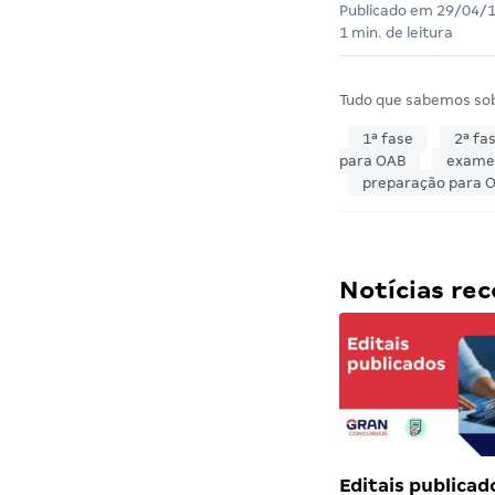
Publicado em
29/04/
1 min. de leitura
Tudo que sabemos so
1ª fase
2ª fa
para OAB
exame
preparação para 
Notícias r
Editais publicad