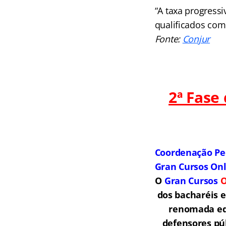
“A taxa progressi
qualificados como
Fonte:
Conjur
2ª Fase
Coordenação Pe
Gran Cursos On
O
Gran Cursos
O
dos bacharéis 
renomada equ
defensores púb