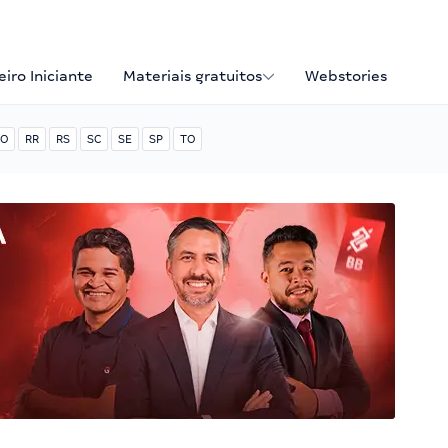
iro Iniciante
Materiais gratuitos
Webstories
O
RR
RS
SC
SE
SP
TO