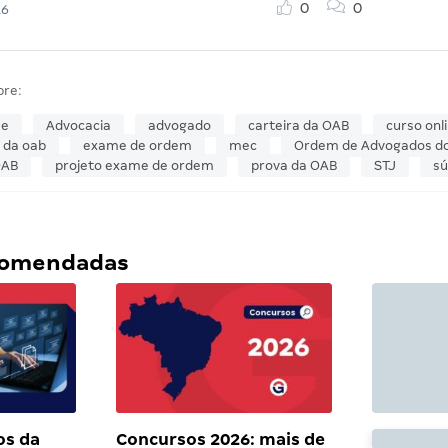
0
0
16
bre:
se
Advocacia
advogado
carteira da OAB
curso onl
 da oab
exame de ordem
mec
Ordem de Advogados do 
OAB
projeto exame de ordem
prova da OAB
STJ
s
ecomendadas
os da
Concursos 2026: mais de