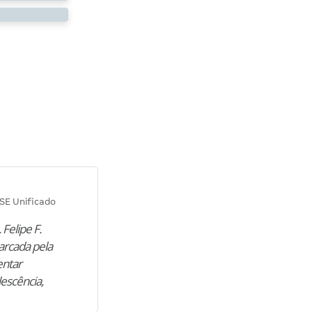
Diana M.
SE Unificado
Concurso SEPLAG CE
 Felipe F.
“Natural de Juazeiro do Norte (CE),
arcada pela
M. encontrou nos estudos o cami
entar
para construir uma nova fase da vi
lescência,
profissional. Após…”