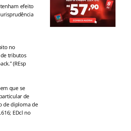
 tenham efeito
jurisprudência
bito no
de tributos
ack.” (REsp
 em que se
particular de
o de diploma de
.616; EDcl no