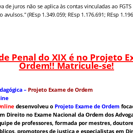
va de juros não se aplica às contas vinculadas ao FGTS
 avulsos.” (REsp 1.349.059; REsp 1.176.691; REsp 1.196
 de Penal do XIX é no Projeto 
Ordem!! Matricule-se!
dagógica –
Projeto Exame de Ordem
line
nline
desenvolveu o
Projeto Exame de Ordem
f
o
ca
em Direito no Exame Nacional da Ordem dos Advogad
ipe de professores, formada por mestres, doutore
licos, promotores de justiça e especialistas em Di