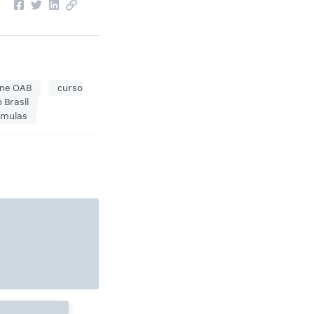
ine OAB
curso
Brasil
úmulas