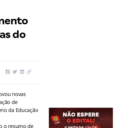
amento
as do
rovou novas
ação de
ério da Educação
ão o resumo de