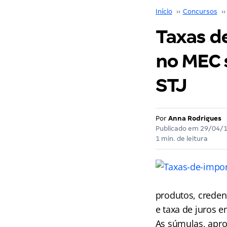
Início
››
Concursos
››
Taxas d
no MEC 
STJ
Por
Anna Rodrigues
Publicado em
29/04/
1 min. de leitura
produtos, creden
e taxa de juros 
As súmulas, apro