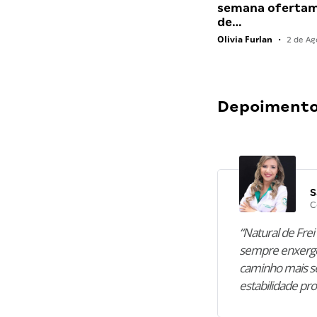
semana ofertam
de…
Olivia Furlan
•
2 de Ag
Depoimentos
S
C
“Natural de Frei 
sempre enxergo
caminho mais se
estabilidade pro