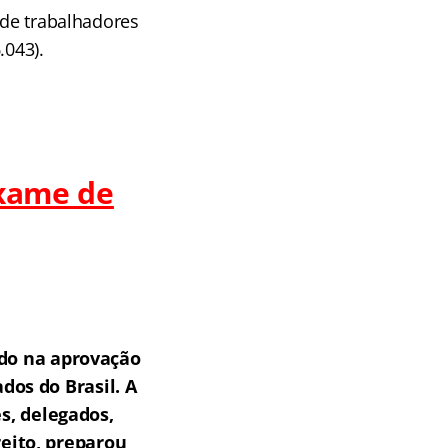
 de trabalhadores
.043).
Exame de
do na aprovação
os do Brasil.
A
s, delegados,
reito, preparou