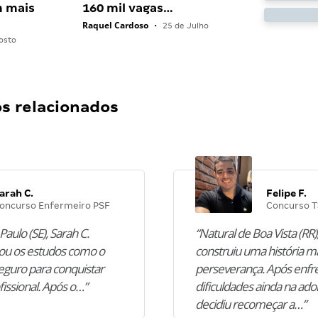
 mais
160 mil vagas…
Raquel Cardoso
•
25 de Julho
osto
 relacionados
arah C.
Felipe F.
oncurso Enfermeiro PSF
Concurso T
Paulo (SE), Sarah C.
“Natural de Boa Vista (RR),
u os estudos como o
construiu uma história m
guro para conquistar
perseverança. Após enfr
fissional. Após o…”
dificuldades ainda na ado
decidiu recomeçar a…”