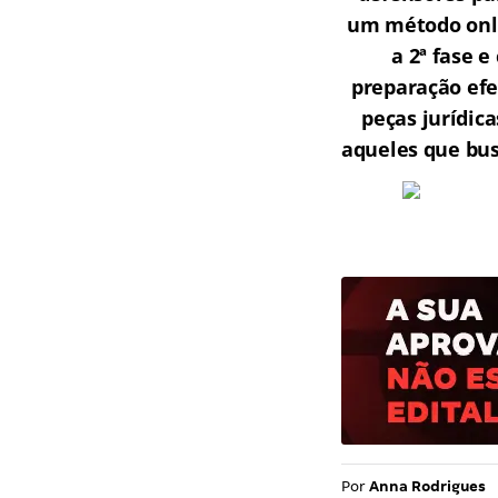
um método onli
a 2ª fase 
preparação efe
peças jurídic
aqueles que bu
Por
Anna Rodrigues