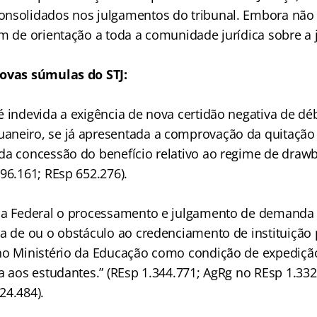
nsolidados nos julgamentos do tribunal. Embora não
em de orientação a toda a comunidade jurídica sobre a 
novas súmulas do STJ:
é indevida a exigência de nova certidão negativa de dé
neiro, se já apresentada a comprovação da quitação 
da concessão do benefício relativo ao regime de drawb
96.161; REsp 652.276).
iça Federal o processamento e julgamento de demanda
a de ou o obstáculo ao credenciamento de instituição 
no Ministério da Educação como condição de expediçã
a aos estudantes.” (REsp 1.344.771; AgRg no REsp 1.332
24.484).