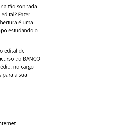
ir a tão sonhada
edital? Fazer
abertura é uma
empo estudando o
 edital de
oncurso do BANCO
édio, no cargo
s para a sua
nternet