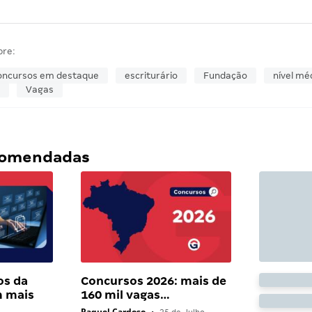
bre:
oncursos em destaque
escriturário
Fundação
nível mé
Vagas
ecomendadas
os da
Concursos 2026: mais de
 mais
160 mil vagas…
Raquel Cardoso
•
25 de Julho