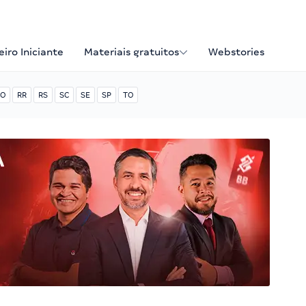
iro Iniciante
Materiais gratuitos
Webstories
O
RR
RS
SC
SE
SP
TO