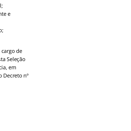
l;
nte e
o;
 cargo de
sta Seleção
cia, em
o Decreto nº