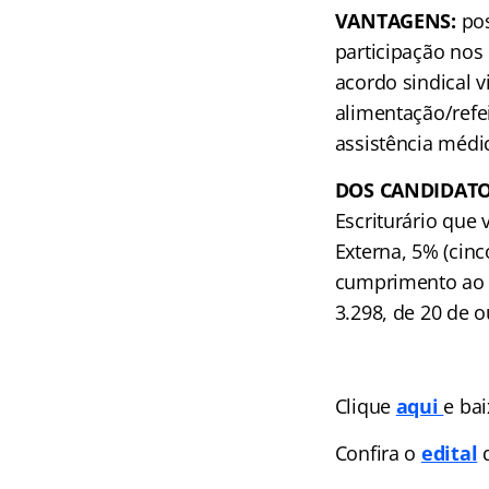
VANTAGENS:
pos
participação nos 
acordo sindical v
alimentação/refei
assistência médic
DOS CANDIDATO
Escriturário que 
Externa, 5% (cin
cumprimento ao d
3.298, de 20 de 
Clique
aqui
e bai
Confira o
edital
d