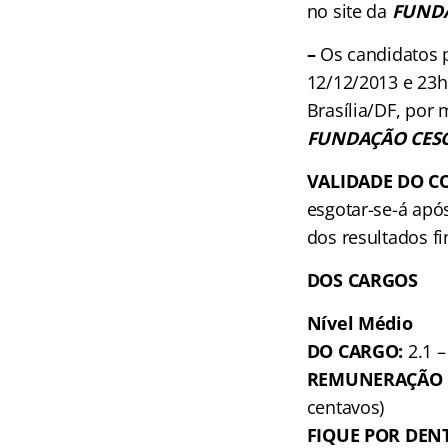
no site da
FUNDA
–
Os candidatos p
12/12/2013 e 23h 
Brasília/DF, por 
FUNDAÇÃO CES
VALIDADE DO C
esgotar-se-á apó
dos resultados fi
DOS CARGOS
Nível Médio
DO CARGO:
2.1 
REMUNERAÇÃO I
centavos)
FIQUE POR DEN