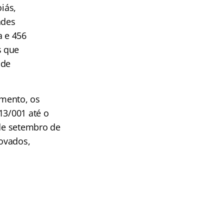
iás,
ades
a e 456
s que
 de
.
mento, os
13/001 até o
 de setembro de
ovados,