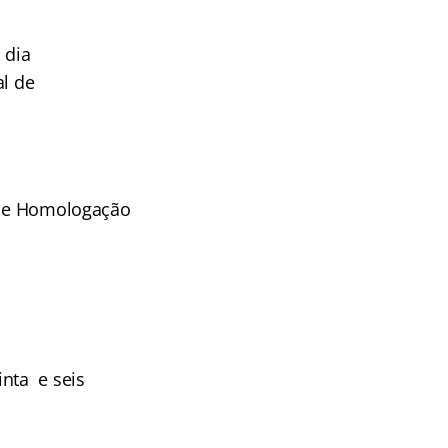
 dia
al de
l de Homologação
inta e seis