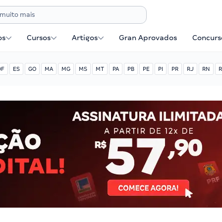
os
Cursos
Artigos
Gran Aprovados
Concurse
DF
ES
GO
MA
MG
MS
MT
PA
PB
PE
PI
PR
RJ
RN
R