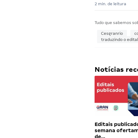
2 min. de leitura
Tudo que sabemos so
Cesgranrio
c
traduzindo o edital
Notícias r
Editais publicad
semana ofertam
de…