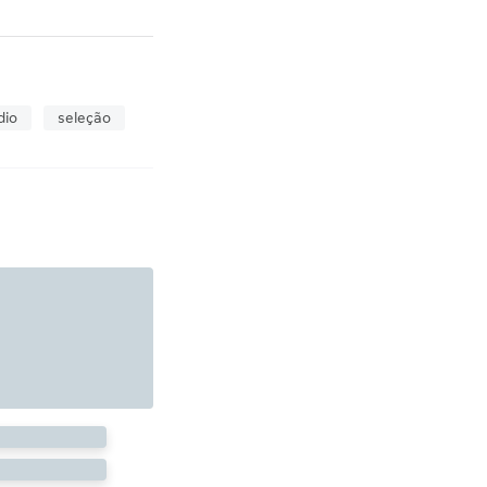
dio
seleção