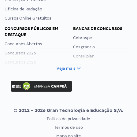
Oficina de Redação
Cursos Online Gratuitos
CONCURSOS PÚBLICOS EM
BANCAS DE CONCURSOS
DESTAQUE
Cebraspe
Concursos Abertos
Cesgranrio
Concursos 2026
Consulplan
Concursos 2025
FCC
Veja mais
Concurso Nacional Unificado
FGV
Concurso Ibama
Idecan
Concurso MPU
Selecon
Editais publicados
Uniase
© 2012 - 2026 Gran Tecnologia e Educação S/A.
Vunesp
Política de privacidade
CONCURSOS POR PROFISSÃO
EXAME DE ORDEM
Termos de uso
Concursos Administrativos
OAB
Mapa do site